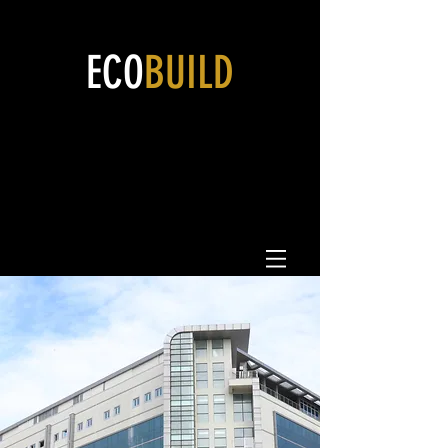
ECO
BUILD