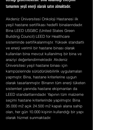
özelliği göstermektedir. Bina kullandığı enerjinin
tamamını yeşil enerji olarak satın almaktadır.
Akdeniz Üniversitesi Onkoloji Hastanesi ilk
yeşil hastane sertifikası hedefli binalarındadır.
Bina LEED USGBC (United States Green
Building Council) LEED for Healthcare
sisteminde sertifikalanmıştır. Yüksek standartlı
ve enerji verimli bir hastane binası olarak
kullanılan bina mevcut kullanılmış bir bina ve
araziyi değerlendirmektedir. Akdeniz
Üniversitesi yeşil hastane binası için
kampüslerinde sürüdürülebilirlik uygulamaları
yapmıştır. Bina, hastane kriterlerine uygun
olarak tasarlanmıştır. Binanın tüm enerji tüketen
sistemleri yanında hastane ekipmanları da
LEED standartlarındadır. Yapının tüm malzeme
seçimi hastane kriterlerinde yapılmıştır. Bina
35.000 m2 açık 24.500 m2 kapalı alana sahip
olan, her gün 10.000 kişinin kullandığı bir yapı
olarak hizmet sunmaktadır.