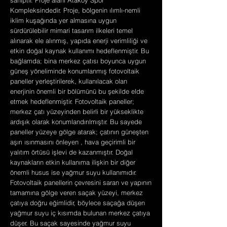
sahiptir. Proje alanı Ataköy Spor
Kompleksindedir. Proje, bölgenin ılımlı-nemli
iklim kuşağında yer almasına uygun
sürdürülebilir mimari tasarım ilkeleri temel
alınarak ele alınmış, yapıda enerji verimliliği ve
etkin doğal kaynak kullanımı hedeflenmiştir. Bu
bağlamda; bina merkez çatısı boyunca uygun
güneş yöneliminde konumlanmış fotovoltaik
paneller yerleştirilerek, kullanılacak olan
enerjinin önemli bir bölümünü bu şekilde elde
etmek hedeflenmiştir. Fotovoltaik paneller;
merkez çatı yüzeyinden belirli bir yükseklikte
ardışık olarak konumlandırılmıştır. Bu sayede
paneller yüzeye gölge atarak; çatının güneşten
aşırı ısınmasını önleyen , hava geçirimli bir
yalıtım örtüsü işlevi de kazanmıştır. Doğal
kaynakların etkin kullanıma ilişkin bir diğer
önemli husus ise yağmur suyu kullanımıdır.
Fotovoltaik panellerin çevresini saran ve yapının
tamamına gölge veren saçak yüzeyi, merkez
çatıya doğru eğimlidir, böylece saçağa düşen
yağmur suyu iç kısımda bulunan merkez çatıya
düşer. Bu saçak sayesinde yağmur suyu