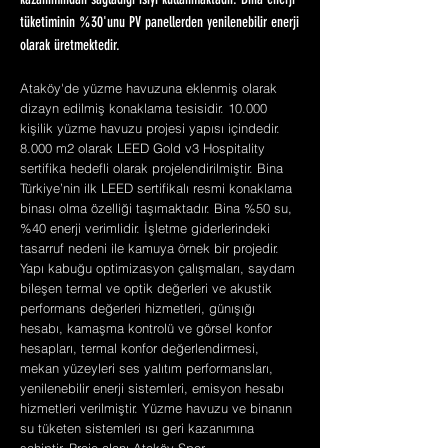
kazanımından sağladığı ısıyı kullanmaktadır. Bina enerji
tüketiminin %30'unu PV panellerden yenilenebilir enerji
olarak üretmektedir.
Ataköy'de yüzme havuzuna eklenmiş olarak
dizayn edilmiş konaklama tesisidir. 10.000
kişilik yüzme havuzu projesi yapısı içindedir.
8.000 m2 olarak LEED Gold v3 Hospitality
sertifika hedefli olarak projelendirilmiştir. Bina
Türkiye’nin ilk LEED sertifikalı resmi konaklama
binası olma özelliği taşımaktadır. Bina %50 su,
%40 enerji verimlidir. İşletme giderlerindeki
tasarruf nedeni ile kamuya örnek bir projedir.
Yapı kabuğu optimizasyon çalışmaları, saydam
bileşen termal ve optik değerleri ve akustik
performans değerleri hizmetleri, günışığı
hesabı, kamaşma kontrolü ve görsel konfor
hesapları, termal konfor değerlendirmesi,
mekan yüzeyleri ses yalıtım performansları,
yenilenebilir enerji sistemleri, emisyon hesabı
hizmetleri verilmiştir. Yüzme havuzu ve binanın
su tüketen sistemleri ısı geri kazanımına