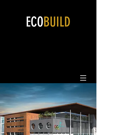
ECO
BUILD