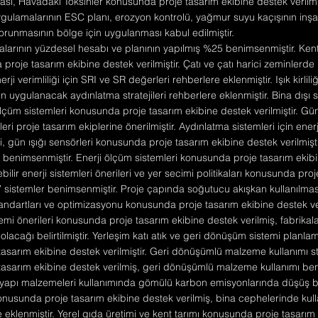
ası, Havadaki Toksinler konusunda proje tasarım ekibine destek verilmiş
ği uygulamalarının ESC planı, erozyon kontrolü, yağmur suyu kaçışının inş
korunmasının bölge için uygulanması kabul edilmiştir.
alarının yüzdesel hesabı ve planının yapılmış %25 benimsenmiştir. Kent 
proje tasarım ekibine destek verilmiştir. Çatı ve çatı harici zeminlerde ı
ji verimliliği için SRI ve SR değerleri rehberlere eklenmiştir. Işık kirlili
için uygulanacak aydınlatma stratejileri rehberlere eklenmiştir. Bina dışı 
çüm sistemleri konusunda proje tasarım ekibine destek verilmiştir. Gün ış
kleri proje tasarım ekiplerine önerilmiştir. Aydınlatma sistemleri için enerj
, gün ışığı sensörleri konusunda proje tasarım ekibine destek verilmişti
r benimsenmiştir. Enerji ölçüm sistemleri konusunda proje tasarım ekib
nebilir enerji sistemleri önerileri ve yer secimi politikaları konusunda pro
 sistemler benimsenmiştir. Proje çapında soğutucu akışkan kullanılması 
standartları ve optimizasyonu konusunda proje tasarım ekibine destek ver
emi önerileri konusunda proje tasarım ekibine destek verilmiş, fabrika
olacağı belirtilmiştir. Yerleşim katı atık ve geri dönüşüm sistemi planla
asarım ekibine destek verilmiştir. Geri dönüşümlü malzeme kullanımı st
asarım ekibine destek verilmiş, geri dönüşümlü malzeme kullanımı ben
 yapı malzemeleri kullanımında gömülü karbon emisyonlarında düşüş b
konusunda proje tasarım ekibine destek verilmiş, bina cephelerinde kull
e eklenmiştir. Yerel gıda üretimi ve kent tarımı konusunda proje tasarım