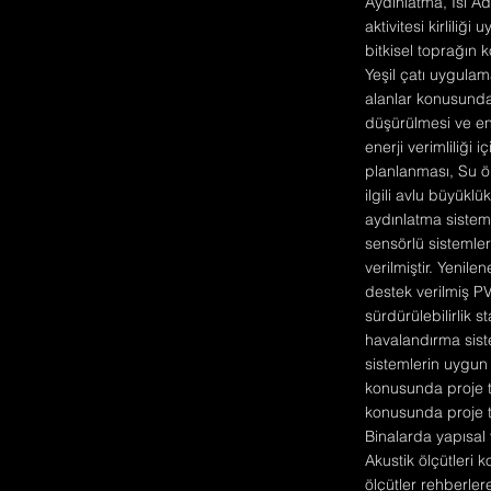
Aydınlatma, Isı Ad
aktivitesi kirlili
bitkisel toprağın 
Yeşil çatı uygulam
alanlar konusunda 
düşürülmesi ve ener
enerji verimliliği 
planlanması, Su öl
ilgili avlu büyüklü
aydınlatma sistemi
sensörlü sistemle
verilmiştir. Yenile
destek verilmiş PV
sürdürülebilirlik 
havalandırma sist
sistemlerin uygun 
konusunda proje t
konusunda proje t
Binalarda yapısal
Akustik ölçütleri 
ölçütler rehberler