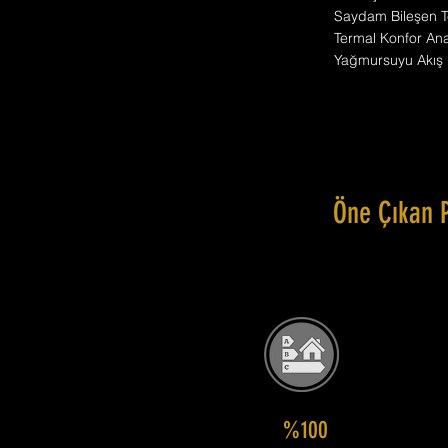
Saydam Bileşen T
Termal Konfor Anal
Yağmursuyu Akış 
Öne Çıkan 
%100