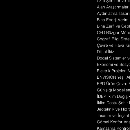
Akıllı Şehirler ve 
Alan Araştırmaları
Aydınlatma Tasarı
Bina Enerji Veriml
Bina Zarfı ve Cep
CFD Rüzgar Mühen
Coğrafi Bilgi Siste
Çevre ve Hava Kirl
Dijital İkiz
Doğal Sistemler v
Ekonomi ve Sosyo 
Elektrik Projeleri
ENVISION Yeşil Alt
EPD Ürün Çevre 
Günışığı Modelle
İDEP İklim Değişik
İklim Dostu Şehir
Jeoteknik ve Hidro
Tasarım ve İnşaa
Görsel Konfor Anal
Kamaşma Kontrol