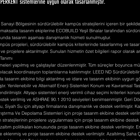
ÜPERKENT sistemlerine uygun olarak tasarlanmıştır.
nayi Bölgesinin sürdürülebilir kampüs stratejilerini içeren bir şekild
 maksatla tasarım ekiplerine ECOBUILD Yeşil Binalar tarafından sürdür
tusunda tasarım aşaması danışmanlık hizmeti sunulmuştur.
üs projeleri, sürdürülebilir kampüs kriterlerinde tasarlanmış ve tasarı
ve projelere aktarılmıştır. Sunulan hizmetin özet bilgileri rapor olarak arz
Tanımı
eleri yapılmış ve çalıştaylar düzenlenmiştir. Tüm süreçler boyunca müel
apılacak koordinasyon toplantılarına katılınmıştır. LEED ND Sürdürülebi
da tasarım ekibine bilgi aktarılmış ve idare ve tasarım ekibinin uygun gö
ıştır. Yenilenebilir ve Alternatif Enerji Sistemleri Konum ve Kavramsal Ta
dirilmiştir. Altyapı sistemleri enerji verimli cihaz seçimi kriterleri kon
estek verilmiş ve ASHRAE 90.1 2010 seviyeleri benimsenmiştir. Geri D
u, Siyah Su için altyapı firmalarına danışmanlık ve destek verilmiştir. Ka
tırma Ve Depolama Sistemleri için proje tasarım ekibine destek verilmiş
 stratejilerinin projelere uygulanması için proje tasarım ekibine destek v
zaltım politikaları konusunda proje tasarım ekibine destek verilmiştir. 
ere eklenmiş ve proje tasarım ekibine destek verilmiştir. Azaltılmış Saha Ç