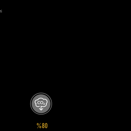
ri
%80