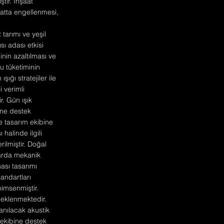
tir. İnşaat
aatta engellenmesi,
tarımı ve yeşil
sı adası etkisi
ğinin azaltılması ve
su tüketiminin
ığı stratejiler ile
i verimli
r. Gün ışık
ine destek
je tasarım ekibine
halinde ilgili
ilmiştir. Doğal
larda mekanik
ması tasarımı
andartları
imsenmiştir.
eklenmektedir.
anılacak akustik
 ekibine destek