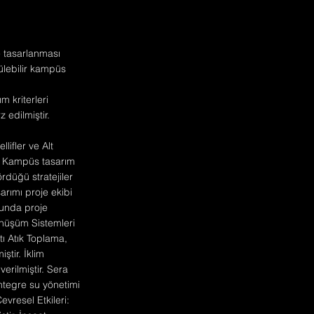
e tasarlanması
ülebilir kampüs
m kriterleri
 edilmiştir.
lifler ve Alt
lir Kampüs tasarım
rdüğü stratejiler
sarımı proje ekibi
usunda proje
önüşüm Sistemleri
tı Atık Toplama,
tir. İklim
erilmiştir. Sera
Entegre su yönetimi
evresel Etkileri: