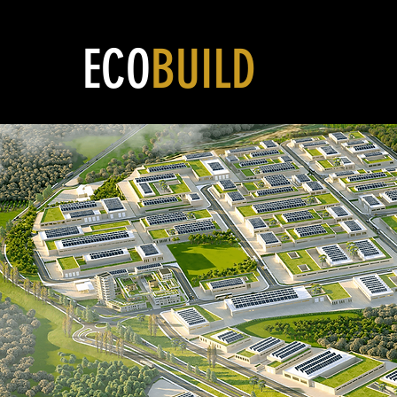
ECO
BUILD