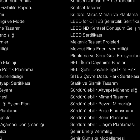
Tasarımda Yenilik
Kentsel Dönüşüm Proje Yönetimi
 Fizibilite Raporu
Kentsel Tasarım
mı
Kültürel Miras Mimari ve Planlama
iliği ve Modeli
LEED for CITIES Şehircilik Sertifika
he Tasarımı
LEED ND Kentsel Dönüşüm Gelişi
disliği
LEED Sertifikası
mleri
Mekanik Tesisat Projeleri
iliği
Mevcut Bina Enerji Verimliliği
Planlama ve Sera Gazı Emisyonları
e Ekoloji
RELI İklim Dayanımlı Binalar
Politik Planlama
RELI Şehir Dayanıklılığı İklim Riski
 Mühendisliği
SITES Çevre Dostu Park Sertifikası
yapı Sertifikası
Statik ve Sismik Tasarım
Beyanı
Sürdürülebilir Altyapı Mühendisliği
mesi
Sürdürülebilir Mimari Tasarım
liği Eylem Planı
Sürdürülebilir Peyzaj Mimarlığı
 Planlama
Sürdürülebilir Proje Finansmanı
jeoloji
Sürdürülebilir Şehir Planlama
t Aşaması Danışmanlığı
Sürdürülebilir Ulaşım Planlaması
izi
Şehir Enerji Verimliliği
ü
Şehir Günışığı Modellemesi