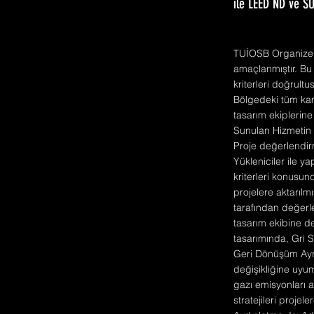
ile LEED ND ve S
TUİOSB Organize Sa
amaçlanmıştır. Bu
kriterleri doğrul
Bölgedeki tüm kamp
tasarım ekiplerine 
Sunulan Hizmetin 
Proje değerlendirm
Yükleniciler ile y
kriterleri konusun
projelere aktarılm
tarafından değerlen
tasarım ekibine d
tasarımında, Gri S
Geri Dönüşüm Ayrış
değişikliğine uyum
gazı emisyonları a
stratejileri projel