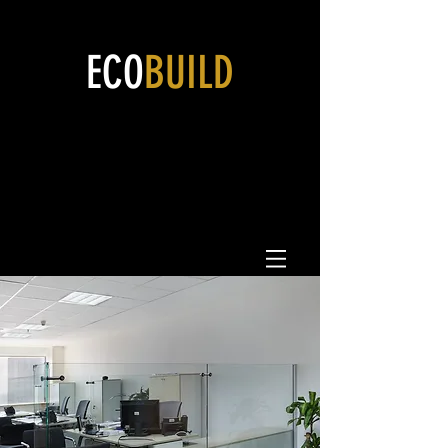
ECO
BUILD