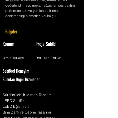
ve görsel konfor hesapları, termal konfor
değerlendirmesi, mekan yüzeyleri ses yalıtım
performansları ve yenilenebilir enerji
danışmanlığı hizmetleri verilmiştir.
Bilgiler
Konum
Proje Sahibi
İzmir, Türkiye
Borusan EnBW
Sektörel Deneyim
Sunulan Diğer Hizmetler
Sürdürülebilir Mimari Tasarım
LEED Sertifikası
LEED Eğitimleri
Bina Zarfı ve Cephe Tasarımı