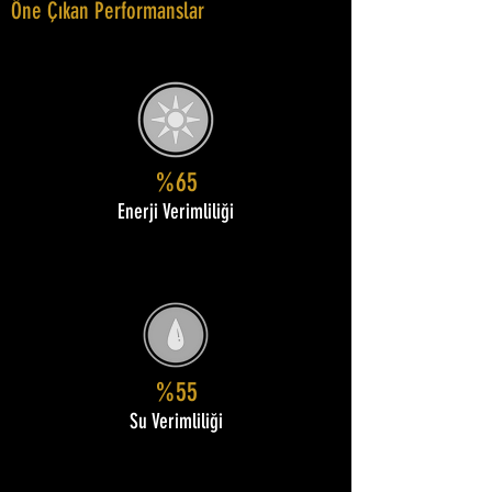
Öne Çıkan Performanslar
%65
Enerji Verimliliği
%55
Su Verimliliği