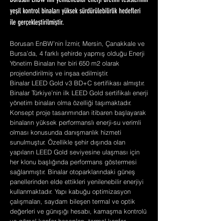
Borusan EnBW'nin yenilenebilir enerji üretim tesislerinin
yeşil kontrol binaları yüksek sürdürülebilirlik hedefleri
ile gerçekleştirilmiştir.
Borusan EnBW’nin İzmir, Mersin, Çanakkale ve
Bursa’da, 4 farklı şehirde yapmış olduğu Enerji
Yönetim Binaları her biri 650 m2 olarak
projelendirilmiş ve inşaa edilmiştir.
Binalar LEED Gold v3 BD+C sertifikası almıştır.
Binalar Türkiye’nin ilk LEED Gold sertifikalı enerji
yönetim binaları olma özelliği taşımaktadır.
Konsept proje tasarımından itibaren başlayarak
binaların yüksek performanslı enerji-su verimli
olması konusunda danışmanlık hizmeti
sunulmuştur. Özellikle şehir dışında olan
yapıların LEED Gold seviyesine ulaşması için
her klonu başlığında performans göstermesi
sağlanmıştır. Binalar otoparklarındaki güneş
panellerinden elde ettikleri yenilenebilir enerjiyi
kullanmaktadır. Yapı kabuğu optimizasyon
çalışmaları, saydam bileşen termal ve optik
değerleri ve günışığı hesabı, kamaşma kontrolü