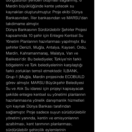
döngüsünün yeniden oluşması sağlanmış, 6
Mardin büyüklüğünde kente yetecek su
kaynakları oluşturulmuştur. Proje ekibi Dünya
Bankasından, İller bankasından ve MARSU'dan
takdirname almıştır.
Dünya Bankasının Sürdürülebilir Şehirler Projesi
kapsamında 10 şehir için Entegre Kentsel Su
Yönetim Planlarının hazırlanması yapılmıştır. Bu
şehirler Denizli, Muğla, Antalya, Kayseri, Ordu,
Mardin, Kahramanmaraş, Malatya, Van ve
Balıkesir'dir. Bu belediyeler, Türkiye'nin farklı
bölgelerini ve Türk belediyelerinin karşılaştığı
farklı zorlukları temsil etmektedir. İLBANK,
Grup-1 (Muğla, Mardin projesinde ECOBUILD
görev almıştır. MARSU Büyükşehir Belediyesi
Su ve Atık Su idaresi için projeyi kapsayacak
şekilde entegre kentsel su yönetimi planlarının
hazırlanmasına yönelik danışmanlık hizmetleri
için kaynak Dünya Bankası tarafından
sağlamıştır. Proje sadece suyun sürüdürülebilir
yönetimi yanında, kentin ve emisyonlarının
azaltılması, kent tarımının planlanması,
sürdürülebilir şehircilik eylemlerinin