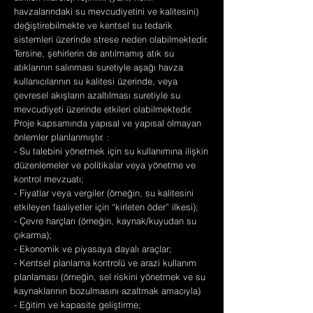
havzalarındaki su mevcudiyetini ve kalitesini)
değiştirebilmekte ve kentsel su tedarik
sistemleri üzerinde strese neden olabilmektedir.
Tersine, şehirlerin de arıtılmamış atık su
atıklarının salınması suretiyle aşağı havza
kullanıcılarının su kalitesi üzerinde, veya
çevresel akışların azaltılması suretiyle su
mevcudiyeti üzerinde etkileri olabilmektedir.
Proje kapsamında yapısal ve yapısal olmayan
önlemler planlanmıştır. :
- Su talebini yönetmek için su kullanımına ilişkin
düzenlemeler ve politikalar veya yönetme ve
kontrol mevzuatı;
- Fiyatlar veya vergiler (örneğin, su kalitesini
etkileyen faaliyetler için “kirleten öder” ilkesi);
- Çevre harçları (örneğin, kaynak/kuyudan su
çıkarma);
- Ekonomik ve piyasaya dayalı araçlar;
- Kentsel planlama kontrolü ve arazi kullanım
planlaması (örneğin, sel riskini yönetmek ve su
kaynaklarının bozulmasını azaltmak amacıyla)
- Eğitim ve kapasite geliştirme;