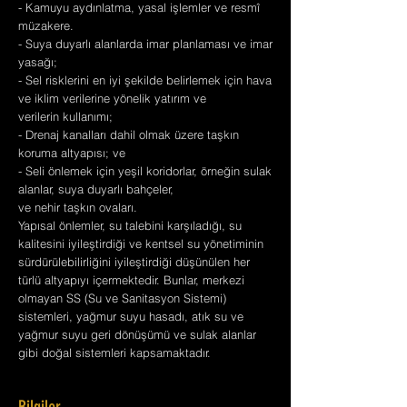
- Kamuyu aydınlatma, yasal işlemler ve resmî
müzakere.
- Suya duyarlı alanlarda imar planlaması ve imar
yasağı;
- Sel risklerini en iyi şekilde belirlemek için hava
ve iklim verilerine yönelik yatırım ve
verilerin kullanımı;
- Drenaj kanalları dahil olmak üzere taşkın
koruma altyapısı; ve
- Seli önlemek için yeşil koridorlar, örneğin sulak
alanlar, suya duyarlı bahçeler,
ve nehir taşkın ovaları.
Yapısal önlemler, su talebini karşıladığı, su
kalitesini iyileştirdiği ve kentsel su yönetiminin
sürdürülebilirliğini iyileştirdiği düşünülen her
türlü altyapıyı içermektedir. Bunlar, merkezi
olmayan SS (Su ve Sanitasyon Sistemi)
sistemleri, yağmur suyu hasadı, atık su ve
yağmur suyu geri dönüşümü ve sulak alanlar
gibi doğal sistemleri kapsamaktadır.