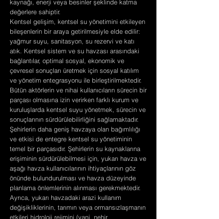
kaynağı, enerji veya besinler şeklinde katma
değerlere sahiptir.
Kentsel gelişim, kentsel su yönetimini etkileyen
bileşenlerin bir araya getirilmesiyle elde edilir:
yağmur suyu, sanitasyon, su rezervi ve katı
atık. Kentsel sistem ve su havzası arasındaki
bağlantılar, optimal sosyal, ekonomik ve
çevresel sonuçları üretmek için sosyal katılım
ve yönetim entegrasyonu ile birleştirilmektedir.
Bütün aktörlerin ve nihai kullanıcıların sürecin bir
parçası olmasına izin verirken farklı kurum ve
kuruluşlarda kentsel suyu yönetmek, sürecin ve
sonuçlarının sürdürülebilirliğini sağlamaktadır.
Şehirlerin daha geniş havzaya olan bağımlılığı
ve etkisi de entegre kentsel su yönetiminin
temel bir parçasıdır. Şehirlerin su kaynaklarına
erişiminin sürdürülebilmesi için, yukarı havza ve
aşağı havza kullanıcılarının ihtiyaçlarının göz
önünde bulundurulması ve havza düzeyinde
planlama önlemlerinin alınması gerekmektedir.
Ayrıca, yukarı havzadaki arazi kullanım
değişikliklerinin, tarımın veya ormansızlaşmanın
etkileri hidroloji rejimini (yani, nehir