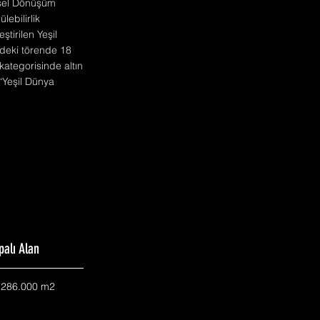
ntsel Dönüşüm
ebilirlik
tirilen Yeşil
’deki törende 18
kategorisinde altın
 “Yeşil Dünya
palı Alan
.286.000 m2