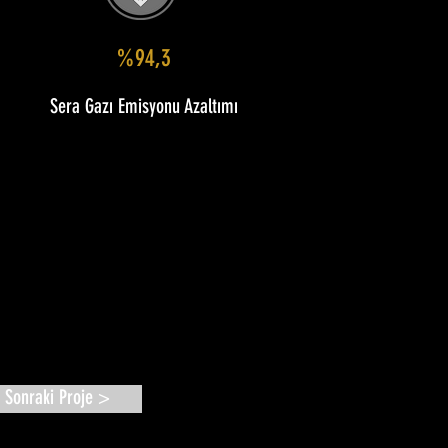
%94,3
Sera Gazı Emisyonu Azaltımı
Sonraki Proje >