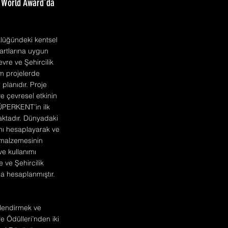
n World Award'da
üklüğündeki kentsel
rtlarına uygun
vre ve Şehircilik
rm projelerde
 planıdır. Proje
 çevresel etkinin
SÜPERKENT’in ilk
aktadır. Dünyadaki
ını hesaplayarak ve
ı malzemesinin
ve kullanımı
ve Şehircilik
a hesaplanmıştır.
llendirmek ve
 Ödülleri’nden iki