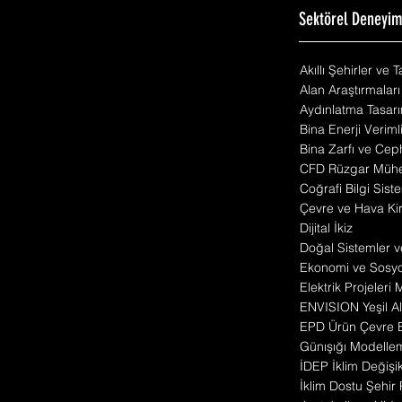
Sektörel Deneyi
Akıllı Şehirler ve 
Alan Araştırmaları
Aydınlatma Tasarı
Bina Enerji Veriml
Bina Zarfı ve Cep
CFD Rüzgar Mühen
Coğrafi Bilgi Siste
Çevre ve Hava Kirl
Dijital İkiz
Doğal Sistemler v
Ekonomi ve Sosyo 
Elektrik Projeleri
ENVISION Yeşil Alt
EPD Ürün Çevre 
Günışığı Modelle
İDEP İklim Değişik
İklim Dostu Şehir