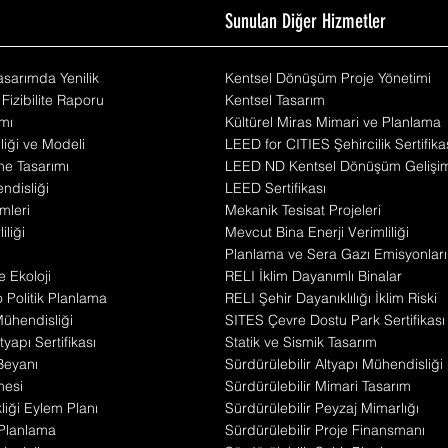
m
Sunulan Diğer Hizmetler
Tasarımda Yenilik
Kentsel Dönüşüm Proje Yönetimi
 Fizibilite Raporu
Kentsel Tasarım
mı
Kültürel Miras Mimari ve Planlama
iliği ve Modeli
LEED for CITIES Şehircilik Sertifika
he Tasarımı
LEED ND Kentsel Dönüşüm Gelişi
disliği
LEED Sertifikası
mleri
Mekanik Tesisat Projeleri
iliği
Mevcut Bina Enerji Verimliliği
Planlama ve Sera Gazı Emisyonları
e Ekoloji
RELI İklim Dayanımlı Binalar
Politik Planlama
RELI Şehir Dayanıklılığı İklim Riski
 Mühendisliği
SITES Çevre Dostu Park Sertifikası
yapı Sertifikası
Statik ve Sismik Tasarım
Beyanı
Sürdürülebilir Altyapı Mühendisliği
mesi
Sürdürülebilir Mimari Tasarım
liği Eylem Planı
Sürdürülebilir Peyzaj Mimarlığı
 Planlama
Sürdürülebilir Proje Finansmanı