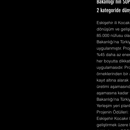
Bakanlığı'nın SÜ
2 kategoride düny
Eskişehir ili Koca
dönüşüm ve geliş
85.000 nüfusu ola
Bakanlığı’na Türki
uygulanmıştır. Pro
%45 daha az ener
her boyutta dikkat
uygulamasıdır. Pr
örneklerinden bir
kayıt altına alara
üretimi aşamasında
aşamasına kadar y
Bakanlığı'na Türk
Yerleşim yeri plan
Projenin Ödülleri:
Eskişehir Kocakır
geliştirmek üzere