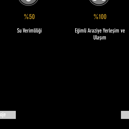
%50
%100
Su Verimliliği
Eğimli Araziye Yerleşim ve
Ulaşım
oje