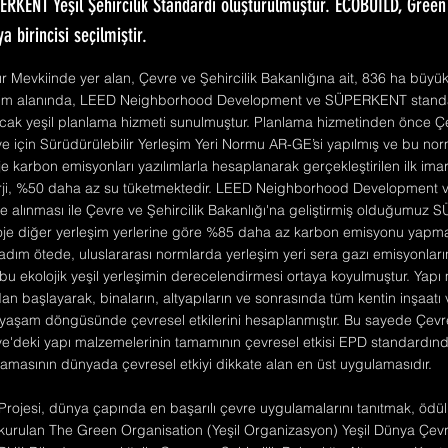
PERKENT Yeşil Şehircilik Standardı oluşturulmuştur. ECOBUILD, Gree
a birincisi seçilmiştir.
kır Mevkiinde yer alan, Çevre ve Şehircilik Bakanlığına ait, 836 ha büy
im alanında, LEED Neighborhood Development ve SÜPERKENT standa
cak yeşil planlama hizmeti sunulmuştur. Planlama hizmetinden önce Çe
ye için Sürüdürülebilir Yerleşim Yeri Normu AR-GE’si yapılmış ve bu no
je karbon emisyonları yazılımlarla hesaplanarak gerçekleştirilen ilk imar
ji, %50 daha az su tüketmektedir. LEED Neighborhood Development ve
e alınması ile Çevre ve Şehircilik Bakanlığı'na geliştirmiş olduğumuz 
oje diğer yerleşim yerlerine göre %85 daha az karbon emisyonu yapm
 adım ötede, uluslararası normlarda yerleşim yeri sera gazı emisyonlar
k bu ekolojik yeşil yerleşimin derecelendirmesi ortaya koyulmuştur. Yap
n başlayarak, binaların, altyapıların ve sonrasında tüm kentin inşaatı 
aşam döngüsünde çevresel etkilerini hesaplanmıştır. Bu sayede Çevre 
iye'deki yapı malzemelerinin tamamının çevresel etkisi EPD standardınd
lamasının dünyada çevresel etkiyi dikkate alan en üst uygulamasıdır.
 Projesi, dünya çapında en başarılı çevre uygulamalarını tanıtmak, ödü
 kurulan The Green Organisation (Yeşil Organizasyon) Yeşil Dünya Çevre