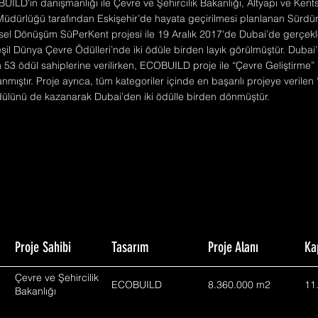
BUILD'in danışmanlığı ile Çevre ve Şehircilik Bakanlığı, Altyapı ve Ke
üdürlüğü tarafından Eskişehir’de hayata geçirilmesi planlanan Sürdürül
sel Dönüşüm SüPerKent projesi ile 19 Aralık 2017'de Dubai’de gerçekleş
şil Dünya Çevre Ödülleri’nde iki ödüle birden layık görülmüştür. Dubai
53 ödül sahiplerine verilirken, ECOBUILD proje ile “Çevre Geliştirme” 
mıştır. Proje ayrıca, tüm kategoriler içinde en başarılı projeye verilen
ülünü de kazanarak Dubai’den iki ödülle birden dönmüştür.
Proje Sahibi
Tasarım
Proje Alanı
Ka
Çevre ve Şehircilik
ECOBUILD
8.360.000 m2
11
Bakanlığı