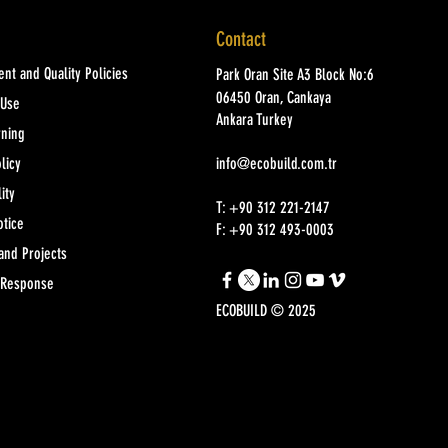
Contact
nt and Quality Policies
Park Oran Site A3 Block No:6
06450 Oran, Cankaya
 Use
Ankara Turkey
rning
licy
info@ecobuild.com.tr
ity
T: +90 312 221-2147
otice
F: +90 312 493-0003
and Projects
 Response
ECOBUILD © 2025