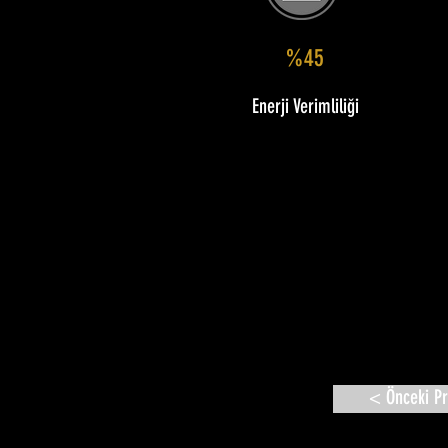
%45
Enerji Verimliliği
< Önceki Pr