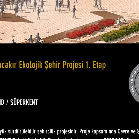
cakır Ekolojik Şehir Projesi 1. Etap
ND / SÜPERKENT
yük sürdürülebilir şehircilik projesidir. Proje kapsamında Çevre ve Ş