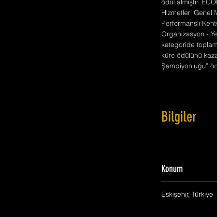
ödül almıştır. ECO
Hizmetleri Genel M
Performanslı Kent
Organizasyon - Ye
kategoride toplam 
küre ödülünü kazan
Şampiyonluğu” öd
Bilgiler
Konum
Eskişehir, Türkiye