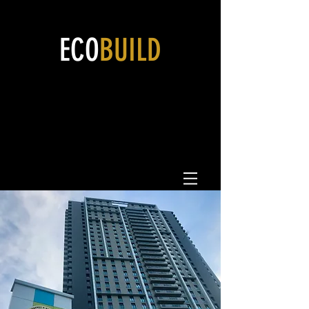
ECO
BUILD