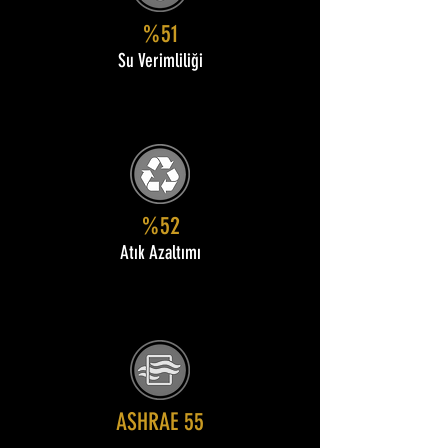
%51
Su Verimliliği
%52
Atık Azaltımı
ASHRAE 55