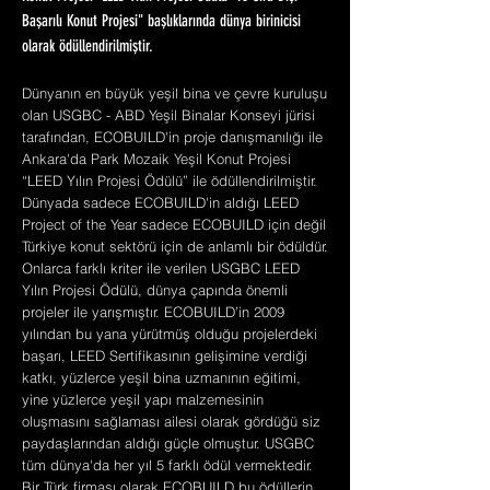
Başarılı Konut Projesi" başlıklarında dünya birinicisi
olarak ödüllendirilmiştir.
Dünyanın en büyük yeşil bina ve çevre kuruluşu
olan USGBC - ABD Yeşil Binalar Konseyi jürisi
tarafından, ECOBUILD'in proje danışmanılığı ile
Ankara'da Park Mozaik Yeşil Konut Projesi
“LEED Yılın Projesi Ödülü” ile ödüllendirilmiştir.
Dünyada sadece ECOBUILD'in aldığı LEED
Project of the Year sadece ECOBUILD için değil
Türkiye konut sektörü için de anlamlı bir ödüldür.
Onlarca farklı kriter ile verilen USGBC LEED
Yılın Projesi Ödülü, dünya çapında önemli
projeler ile yarışmıştır. ECOBUILD’in 2009
yılından bu yana yürütmüş olduğu projelerdeki
başarı, LEED Sertifikasının gelişimine verdiği
katkı, yüzlerce yeşil bina uzmanının eğitimi,
yine yüzlerce yeşil yapı malzemesinin
oluşmasını sağlaması ailesi olarak gördüğü siz
paydaşlarından aldığı güçle olmuştur. USGBC
tüm dünya'da her yıl 5 farklı ödül vermektedir.
Bir Türk firması olarak ECOBUILD bu ödüllerin