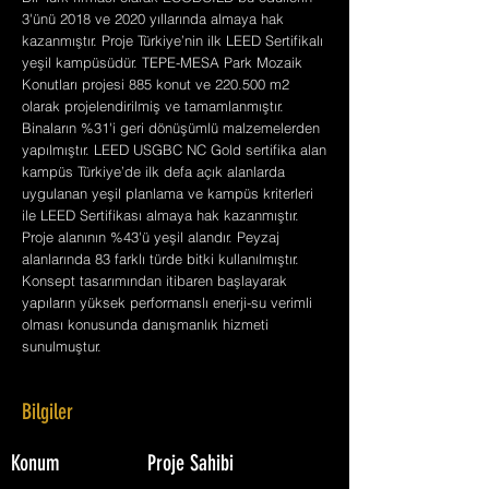
3'ünü 2018 ve 2020 yıllarında almaya hak
kazanmıştır. Proje Türkiye’nin ilk LEED Sertifikalı
yeşil kampüsüdür. TEPE-MESA Park Mozaik
Konutları projesi 885 konut ve 220.500 m2
olarak projelendirilmiş ve tamamlanmıştır.
Binaların %31'i geri dönüşümlü malzemelerden
yapılmıştır. LEED USGBC NC Gold sertifika alan
kampüs Türkiye’de ilk defa açık alanlarda
uygulanan yeşil planlama ve kampüs kriterleri
ile LEED Sertifikası almaya hak kazanmıştır.
Proje alanının %43'ü yeşil alandır. Peyzaj
alanlarında 83 farklı türde bitki kullanılmıştır.
Konsept tasarımından itibaren başlayarak
yapıların yüksek performanslı enerji-su verimli
olması konusunda danışmanlık hizmeti
sunulmuştur.
Bilgiler
Konum
Proje Sahibi