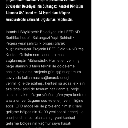
projelerinden birisidir. Proje kapsamında İstanbul
Büyükşehir Belediyesi'nin Sultangazi Kentsel Dönüşüm
Alanında 860 konut ve 24 işyeri olan bölgede
sürüdürülebilir şehircilik uygulaması yapılmıştır.
İstanbul Büyükşehir Belediyesi'nin LEED ND
Sertifika hedefli Sultangazi Yeşil Şehircilik
Projesi yeşil şehircilik projesi olarak
oluşturulmuştur. Projenin LEED Gold v4 ND Yeşil
Kentsel Gelişim normlarında olması
sağlanmıştır. Mühendislik Hizmetleri verilmiş,
proje alanının 3 farklı teknik ile gölgeleme
analizi yapılarak projenin gün ışığını optimum
seviyede kullanması sağlanarak enerji
verimliliği elde edilmiş, kentsel ısı adası etkisini
azaltacak şekilde tasarım hazırlanmış, proje
alanının hakim rüzgar yönüne göre yaya konforu
analizleri ve rüzgarın ses ve enerji verimliliğine
etkisi CFD modelleri ile projelendirilmiştir. Yeni
gelişme bölgesinin %100 yenilenebilir enerji ile
enerjilendirilmesi planlanmış, yeni kentsel
gelişme bölgesinin yağmur suyu hasatı