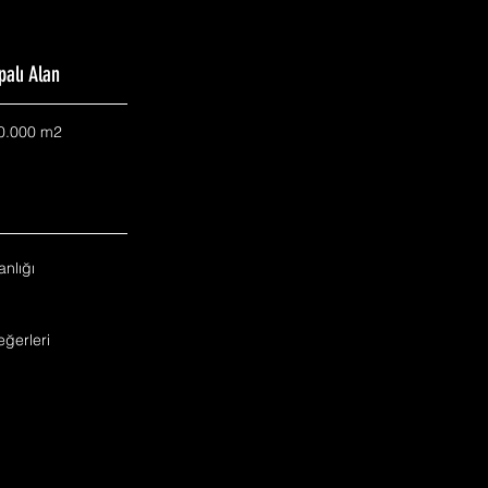
palı Alan
0.000 m2
nlığı
ğerleri