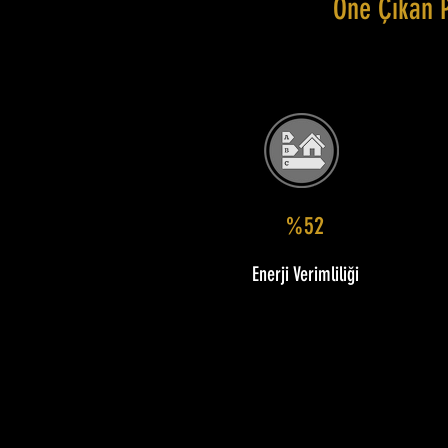
Öne Çıkan 
%52
Enerji Verimliliği