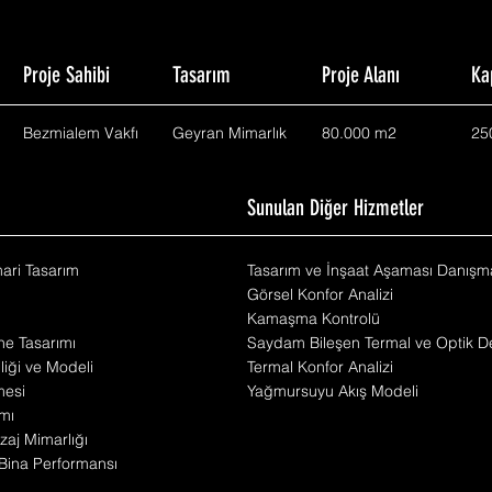
Proje Sahibi
Tasarım
Proje Alanı
Ka
Bezmialem Vakfı
Geyran Mimarlık
80.000 m2
25
m
Sunulan Diğer Hizmetler
mari Tasarım
Tasarım ve İnşaat Aşaması Danışma
Görsel Konfor Analizi
Kamaşma Kontrolü
he Tasarımı
Saydam Bileşen Termal ve Optik De
iliği ve Modeli
Termal Konfor Analizi
mesi
Yağmursuyu Akış Modeli
mı
zaj Mimarlığı
Bina Performansı