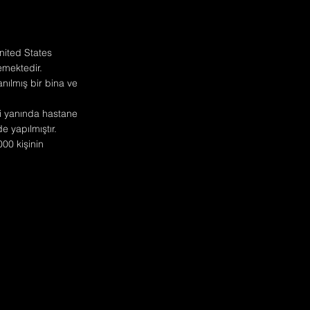
nited States
emektedir.
anılmış bir bina ve
ri yanında hastane
 yapılmıştır.
00 kişinin