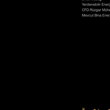
Yenilenebilir Enerj
CFD Rüzgar Mühen
Mevcut Bina Enerji