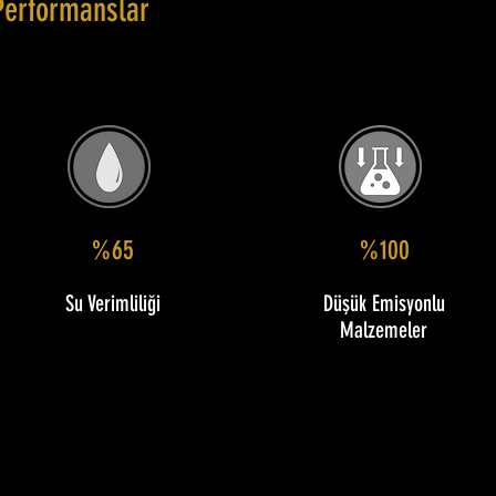
Performanslar
%65
%100
Su Verimliliği
Düşük Emisyonlu
Malzemeler