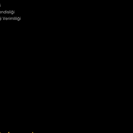
i
disliği
 Verimliliği