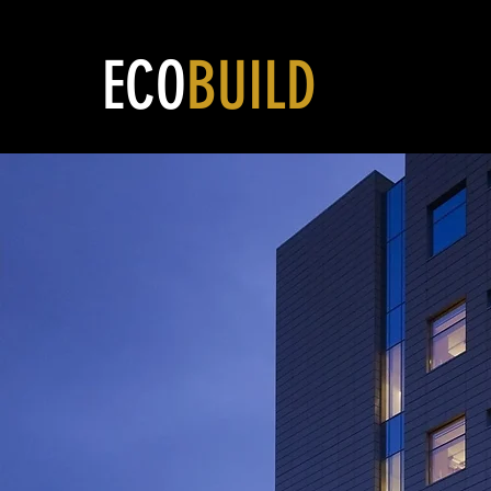
ECO
BUILD