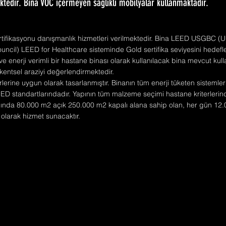
ktedir. Bina VOC içermeyen sağlıklı mobilyalar kullanmaktadır.
rtifikasyonu danışmanlık hizmetleri verilmektedir. Bina LEED USGBC (U
uncil) LEED for Healthcare sisteminde Gold sertifika seviyesini hedefl
ve enerji verimli bir hastane binası olarak kullanılacak bina mevcut kull
kentsel araziyi değerlendirmektedir.
rlerine uygun olarak tasarlanmıştır. Binanın tüm enerji tüketen sistemle
D standartlarındadır. Yapının tüm malzeme seçimi hastane kriterlerinde
nda 80.000 m2 açık 250.000 m2 kapalı alana sahip olan, her gün 12.0
ı olarak hizmet sunacaktır.