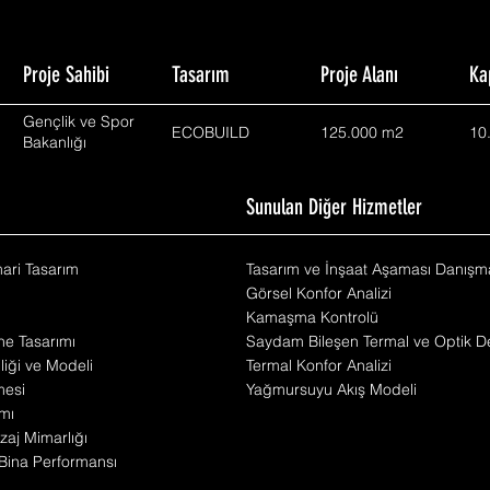
Proje Sahibi
Tasarım
Proje Alanı
Ka
Gençlik ve Spor
ECOBUILD
125.000 m2
10
Bakanlığı
m
Sunulan Diğer Hizmetler
mari Tasarım
Tasarım ve İnşaat Aşaması Danışma
Görsel Konfor Analizi
Kamaşma Kontrolü
he Tasarımı
Saydam Bileşen Termal ve Optik De
iliği ve Modeli
Termal Konfor Analizi
mesi
Yağmursuyu Akış Modeli
mı
zaj Mimarlığı
Bina Performansı