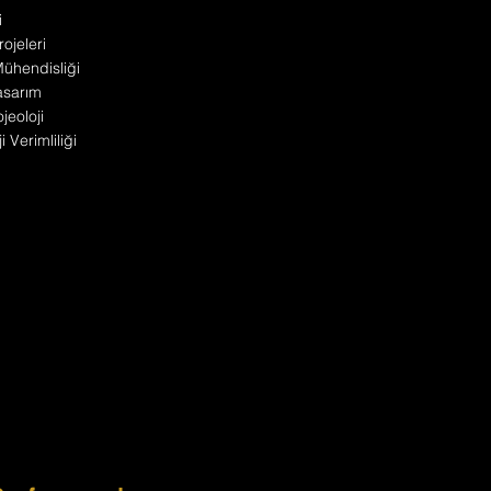
i
ojeleri
 Mühendisliği
asarım
jeoloji
 Verimliliği