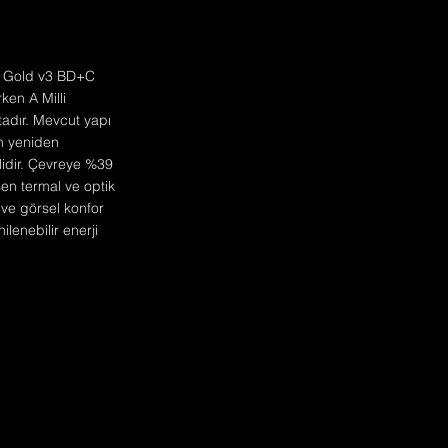
ED Gold v3 BD+C
rken A Milli
tadır. Mevcut yapı
ın yeniden
lidir. Çevreye %39
en termal ve optik
 ve görsel konfor
lenebilir enerji