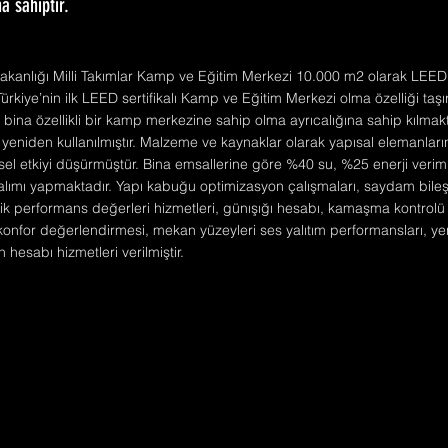
a sahiptir.
akanlığı Milli Takımlar Kamp ve Eğitim Merkezi 10.000 m2 olarak LE
a Türkiye’nin ilk LEED sertifikalı Kamp ve Eğitim Merkezi olma özelliği taşı
l bina özellikli bir kamp merkezine sahip olma ayrıcalığına sahip kılmak
 yeniden kullanılmıştır. Malzeme ve kaynaklar olarak yapısal elemanlar
sel etkiyi düşürmüştür. Bina emsallerine göre %40 su, %25 enerji verim
lımı yapmaktadır. Yapı kabuğu optimizasyon çalışmaları, saydam bileş
tik performans değerleri hizmetleri, günışığı hesabı, kamaşma kontrolü
konfor değerlendirmesi, mekan yüzeyleri ses yalıtım performansları, yeni
 hesabı hizmetleri verilmiştir.