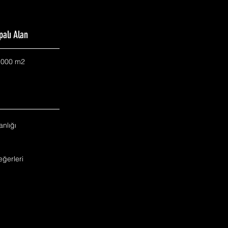
palı Alan
.000 m2
nlığı
ğerleri