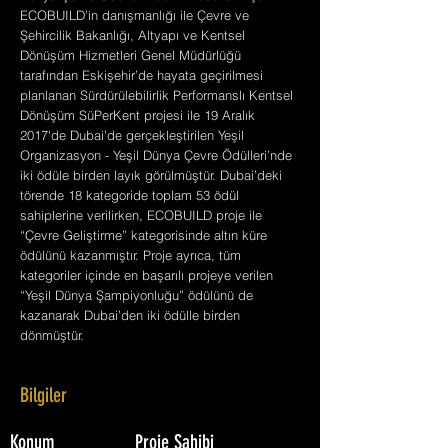
ECOBUILD'in danışmanlığı ile Çevre ve
Şehircilik Bakanlığı, Altyapı ve Kentsel
Dönüşüm Hizmetleri Genel Müdürlüğü
tarafından Eskişehir’de hayata geçirilmesi
planlanan Sürdürülebilirlik Performanslı Kentsel
Dönüşüm SüPerKent projesi ile 19 Aralık
2017'de Dubai’de gerçekleştirilen Yeşil
Organizasyon - Yeşil Dünya Çevre Ödülleri’nde
iki ödüle birden layık görülmüştür. Dubai’deki
törende 18 kategoride toplam 53 ödül
sahiplerine verilirken, ECOBUILD proje ile
“Çevre Geliştirme” kategorisinde altın küre
ödülünü kazanmıştır. Proje ayrıca, tüm
kategoriler içinde en başarılı projeye verilen
“Yeşil Dünya Şampiyonluğu” ödülünü de
kazanarak Dubai’den iki ödülle birden
dönmüştür.
Bilgiler
Konum
Proje Sahibi