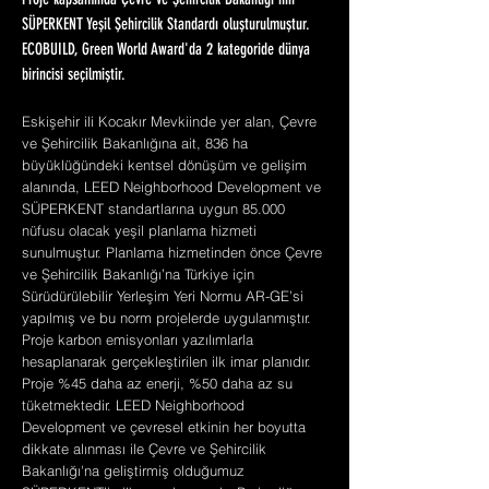
Proje kapsamında Çevre ve Şehircilik Bakanlığı'nın
SÜPERKENT Yeşil Şehircilik Standardı oluşturulmuştur.
ECOBUILD, Green World Award'da 2 kategoride dünya
birincisi seçilmiştir.
Eskişehir ili Kocakır Mevkiinde yer alan, Çevre
ve Şehircilik Bakanlığına ait, 836 ha
büyüklüğündeki kentsel dönüşüm ve gelişim
alanında, LEED Neighborhood Development ve
SÜPERKENT standartlarına uygun 85.000
nüfusu olacak yeşil planlama hizmeti
sunulmuştur. Planlama hizmetinden önce Çevre
ve Şehircilik Bakanlığı’na Türkiye için
Sürüdürülebilir Yerleşim Yeri Normu AR-GE’si
yapılmış ve bu norm projelerde uygulanmıştır.
Proje karbon emisyonları yazılımlarla
hesaplanarak gerçekleştirilen ilk imar planıdır.
Proje %45 daha az enerji, %50 daha az su
tüketmektedir. LEED Neighborhood
Development ve çevresel etkinin her boyutta
dikkate alınması ile Çevre ve Şehircilik
Bakanlığı'na geliştirmiş olduğumuz