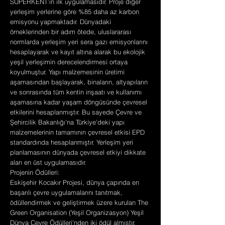
SÜPERKENT’in ilk uygulamasıdır. Proje diğer
yerleşim yerlerine göre %85 daha az karbon
emisyonu yapmaktadır. Dünyadaki
örneklerinden bir adım ötede, uluslararası
normlarda yerleşim yeri sera gazı emisyonlarını
hesaplayarak ve kayıt altına alarak bu ekolojik
yeşil yerleşimin derecelendirmesi ortaya
koyulmuştur. Yapı malzemesinin üretimi
aşamasından başlayarak, binaların, altyapıların
ve sonrasında tüm kentin inşaatı ve kullanımı
aşamasına kadar yaşam döngüsünde çevresel
etkilerini hesaplanmıştır. Bu sayede Çevre ve
Şehircilik Bakanlığı'na Türkiye'deki yapı
malzemelerinin tamamının çevresel etkisi EPD
standardında hesaplanmıştır. Yerleşim yeri
planlamasının dünyada çevresel etkiyi dikkate
alan en üst uygulamasıdır.
Projenin Ödülleri:
Eskişehir Kocakır Projesi, dünya çapında en
başarılı çevre uygulamalarını tanıtmak,
ödüllendirmek ve geliştirmek üzere kurulan The
Green Organisation (Yeşil Organizasyon) Yeşil
Dünya Çevre Ödülleri’nden iki ödül almıştır.