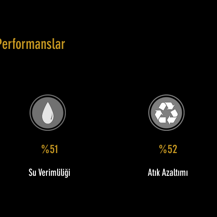
Performanslar
%51
%52
Su Verimliliği
Atık Azaltımı