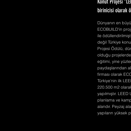
Konut Projesi “LE
birinicisi olarak 
Dünyanın en büyük
ECOBUILD'in proje
ile ödüllendirilm
değil Türkiye konu
Projesi Ödülü, dü
olduğu projelerdek
eğitimi, yine yüzl
paydaşlarından ald
firması olarak EC
Türkiye’nin ilk L
220.500 m2 olarak
yapılmıştır. LEED
planlama ve kampüs
alandır. Peyzaj al
yapıların yüksek 