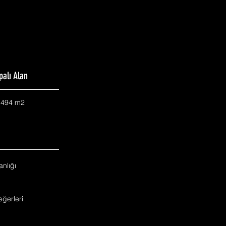
palı Alan
.494 m2
nlığı
ğerleri