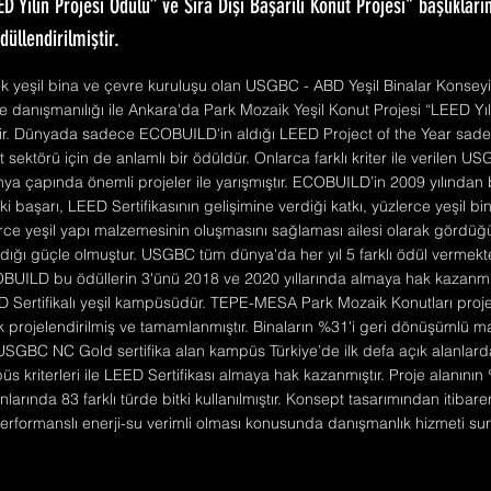
ED Yılın Projesi Ödülü” ve Sıra Dışı Başarılı Konut Projesi" başlıklar
ödüllendirilmiştir.
 yeşil bina ve çevre kuruluşu olan USGBC - ABD Yeşil Binalar Konseyi j
 danışmanılığı ile Ankara'da Park Mozaik Yeşil Konut Projesi “LEED Yıl
iştir. Dünyada sadece ECOBUILD'in aldığı LEED Project of the Year sa
t sektörü için de anlamlı bir ödüldür. Onlarca farklı kriter ile verilen 
nya çapında önemli projeler ile yarışmıştır. ECOBUILD’in 2009 yılında
i başarı, LEED Sertifikasının gelişimine verdiği katkı, yüzlerce yeşil b
erce yeşil yapı malzemesinin oluşmasını sağlaması ailesi olarak gördüğü
ığı güçle olmuştur. USGBC tüm dünya'da her yıl 5 farklı ödül vermekted
OBUILD bu ödüllerin 3'ünü 2018 ve 2020 yıllarında almaya hak kazanmış
EED Sertifikalı yeşil kampüsüdür. TEPE-MESA Park Mozaik Konutları proj
 projelendirilmiş ve tamamlanmıştır. Binaların %31'i geri dönüşümlü 
 USGBC NC Gold sertifika alan kampüs Türkiye’de ilk defa açık alanlard
 kriterleri ile LEED Sertifikası almaya hak kazanmıştır. Proje alanının 
anlarında 83 farklı türde bitki kullanılmıştır. Konsept tasarımından itiba
performanslı enerji-su verimli olması konusunda danışmanlık hizmeti su