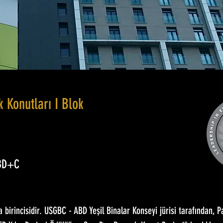
 Konutları I Blok
 BD+C
a birincisidir. USGBC - ABD Yeşil Binalar Konseyi jürisi tarafından, P