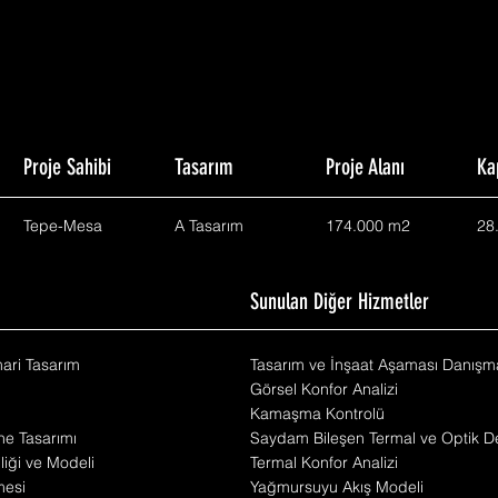
Proje Sahibi
Tasarım
Proje Alanı
Ka
Tepe-Mesa
A Tasarım
174.000 m2
28
m
Sunulan Diğer Hizmetler
mari Tasarım
Tasarım ve İnşaat Aşaması Danışma
Görsel Konfor Analizi
Kamaşma Kontrolü
he Tasarımı
Saydam Bileşen Termal ve Optik De
iliği ve Modeli
Termal Konfor Analizi
mesi
Yağmursuyu Akış Modeli