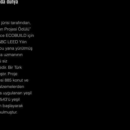
ında dünya
ürisi tarafından,
ın Projesi Ödülü”
dece ECOBUILD için
USGBC LEED Yılın
n bu yana yürütmüş
ina uzmanının
 siz
ir. Bir Türk
tır. Proje
esi 885 konut ve
malzemelerden
a uygulanan yeşil
%43'ü yeşil
ren başlayarak
nulmuştur.