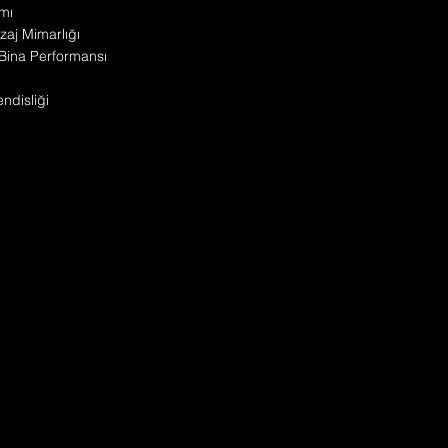
mı
zaj Mimarlığı
Bina Performansı
disliği