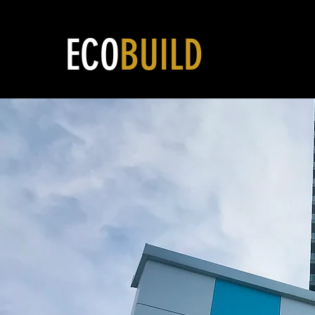
ECO
BUILD