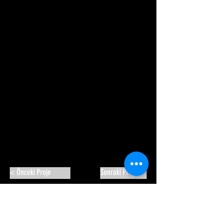
< Önceki Proje
Sonraki Proje >