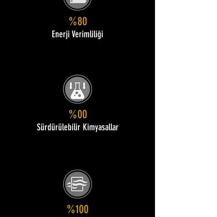
%80
Enerji Verimliliği
%00
Sürdürülebilir Kimyasallar
%100