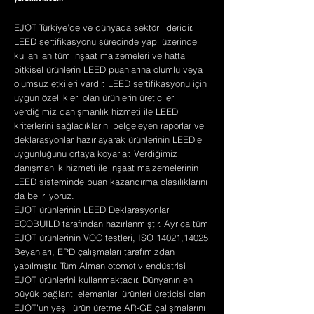
EJOT Türkiye’de ve dünyada sektör lideridir.
LEED sertifikasyonu sürecinde yapı üzerinde
kullanılan tüm inşaat malzemeleri ve hatta
bitkisel ürünlerin LEED puanlarına olumlu veya
olumsuz etkileri vardır. LEED sertifikasyonu için
uygun özellikleri olan ürünlerin üreticileri
verdiğimiz danışmanlık hizmeti ile LEED
kriterlerini sağladıklarını belgeleyen raporlar ve
deklarasyonlar hazırlayarak ürünlerinin LEED’e
uygunluğunu ortaya koyarlar. Verdiğimiz
danışmanlık hizmeti ile inşaat malzemelerinin
LEED sisteminde puan kazandırma olasılıklarını
da belirliyoruz.
EJOT ürünlerinin LEED Deklarasyonları
ECOBUILD tarafından hazırlanmıştır. Ayrıca tüm
EJOT ürünlerinin VOC testleri, ISO 14021,14025
Beyanları, EPD çalışmaları tarafımızdan
yapılmıştır. Tüm Alman otomotiv endüstrisi
EJOT ürünlerini kullanmaktadır. Dünyanın en
büyük bağlantı elemanları ürünleri üreticisi olan
EJOT’un yeşil ürün üretme AR-GE çalışmalarını