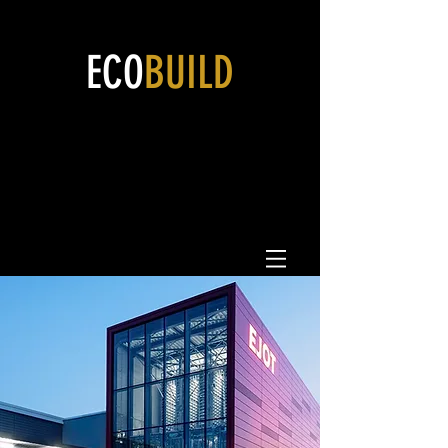
ECO
BUILD