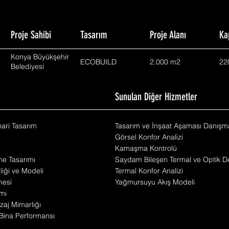
Proje Sahibi
Tasarım
Proje Alanı
Ka
Konya Büyükşehir
ECOBUILD
2.000 m2
22
Belediyesi
m
Sunulan Diğer Hizmetler
mari Tasarım
Tasarım ve İnşaat Aşaması Danışma
Görsel Konfor Analizi
Kamaşma Kontrolü
he Tasarımı
Saydam Bileşen Termal ve Optik De
iliği ve Modeli
Termal Konfor Analizi
mesi
Yağmursuyu Akış Modeli
mı
zaj Mimarlığı
Bina Performansı