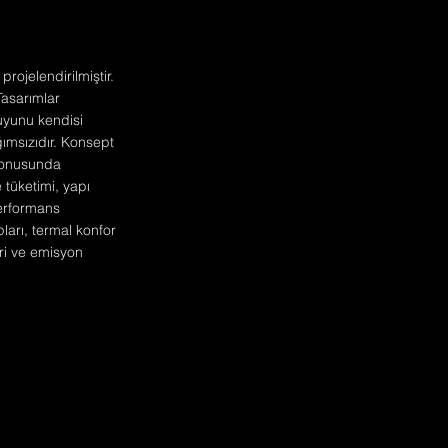
rojelendirilmiştir.
 Tasarımlar
suyunu kendisi
ğımsızıdır. Konsept
 konusunda
 tüketimi, yapı
performans
ları, termal konfor
eri ve emisyon