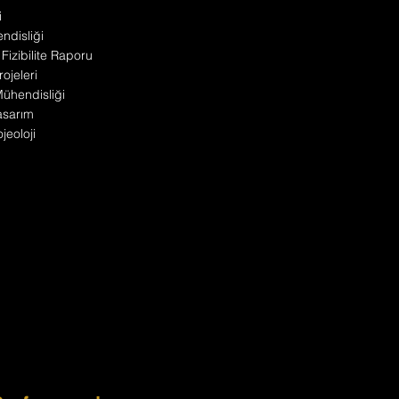
i
disliği
 Fizibilite Raporu
ojeleri
 Mühendisliği
asarım
jeoloji