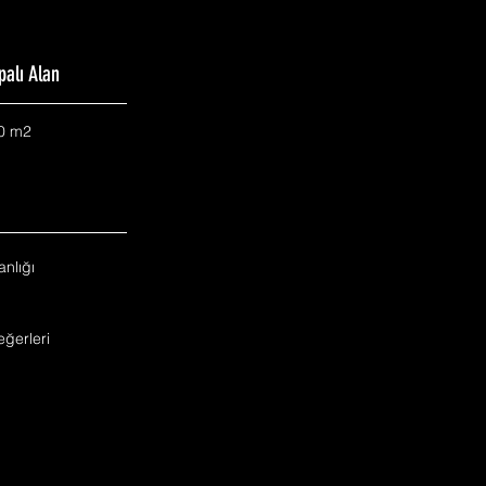
palı Alan
0 m2
nlığı
ğerleri