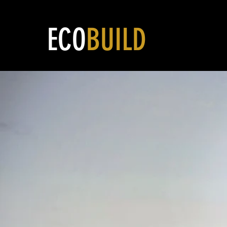
ECO
BUILD