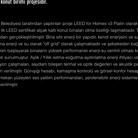
 konut birimi projesidir.
elediyesi tarafından yaptırılan proje LEED for Homes v3 Platin olarak p
 ilk LEED sertifikalı alçak katlı konut binaları olma özelliği taşımaktadır.
 gerçekleştirilmiştir. Bina sıfır enerji bir yapıdır, kendi enerjisini ve 
ina enerji ve su olarak "off grid" olarak çalışmaktadır ve şebekeden ba
aren başlayarak binaların yüksek performanslı enerji-su verimli olması
i sunulmuştur. Aylık / Yıllık ısıtma-soğutma-aydınlatma enerji ihtiyacı ve
on çalışmaları, saydam bileşen termal ve optik değerleri ve akustik 
ri verilmiştir. Günışığı hesabı, kamaşma kontrolü ve görsel konfor hesap
ekan yüzeyleri ses yalıtım performansları, yenilenebilir enerji sisteml
erilmiştir.