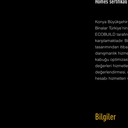
Homes sertifikalı
Konya Büyükşehir B
Binalar Türkiye’nin
ECOBUILD tarafından
karşılamaktadır. B
tasarımından itib
danışmanlık hizmet
kabuğu optimizasy
değerleri hizmetle
değerlendirmesi, m
hesabı hizmetleri v
Bilgiler