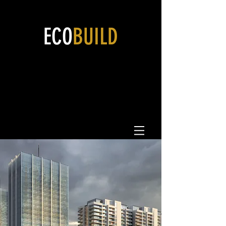
ECO
BUILD