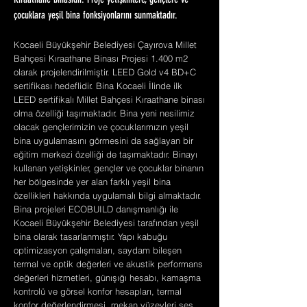
Kıraathane binasıdır. Proje yetişkinlere, gençlere ve
çocuklara yeşil bina fonksiyonlarını sunmaktadır.
Kocaeli Büyükşehir Belediyesi Çayırova Millet
Bahçesi Kıraathane Binası Projesi 1.400 m2
olarak projelendirilmiştir. LEED Gold v4 BD+C
sertifikası hedeflidir. Bina Kocaeli İlinde ilk
LEED sertifikalı Millet Bahçesi Kıraathane binası
olma özelliği taşımaktadır. Bina yeni nesilimiz
olacak gençlerimizin ve çocuklarımızın yeşil
bina uygulamasını görmesini da sağlayan bir
eğitim merkezi özelliği de taşımaktadır. Binayı
kullanan yetişkinler, gençler ve çocuklar binanın
her bölgesinde yer alan farklı yeşil bina
özellikleri hakkında uygulamalı bilgi almaktadır.
Bina projeleri ECOBUILD danışmanlığı ile
Kocaeli Büyükşehir Belediyesi tarafından yeşil
bina olarak tasarlanmıştır. Yapı kabuğu
optimizasyon çalışmaları, saydam bileşen
termal ve optik değerleri ve akustik performans
değerleri hizmetleri, günışığı hesabı, kamaşma
kontrolü ve görsel konfor hesapları, termal
konfor değerlendirmesi, mekan yüzeyleri ses