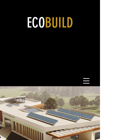
ECO
BUILD