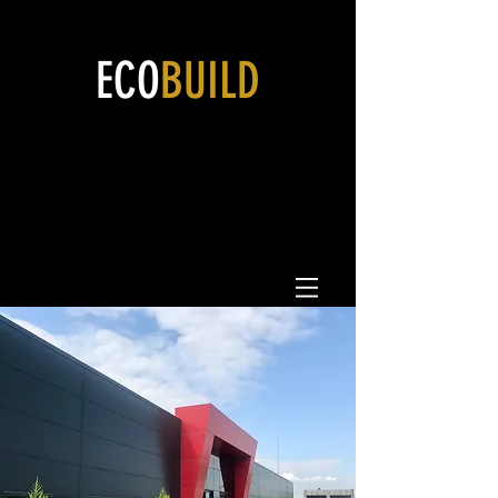
ECO
BUILD