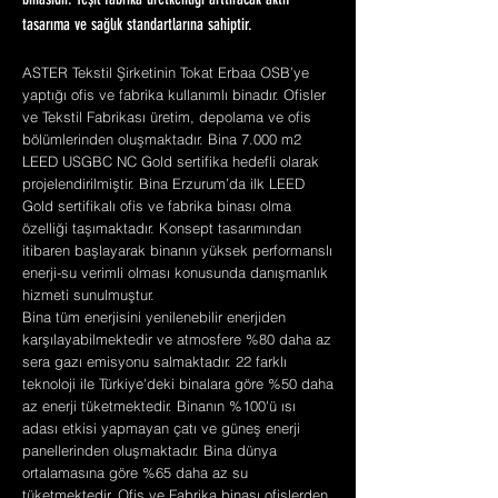
binasıdır. Yeşil fabrika üretkenliği arttıracak aktif
tasarıma ve sağlık standartlarına sahiptir.
ASTER Tekstil Şirketinin Tokat Erbaa OSB’ye
yaptığı ofis ve fabrika kullanımlı binadır. Ofisler
ve Tekstil Fabrikası üretim, depolama ve ofis
bölümlerinden oluşmaktadır. Bina 7.000 m2
LEED USGBC NC Gold sertifika hedefli olarak
projelendirilmiştir. Bina Erzurum’da ilk LEED
Gold sertifikalı ofis ve fabrika binası olma
özelliği taşımaktadır. Konsept tasarımından
itibaren başlayarak binanın yüksek performanslı
enerji-su verimli olması konusunda danışmanlık
hizmeti sunulmuştur.
Bina tüm enerjisini yenilenebilir enerjiden
karşılayabilmektedir ve atmosfere %80 daha az
sera gazı emisyonu salmaktadır. 22 farklı
teknoloji ile Türkiye'deki binalara göre %50 daha
az enerji tüketmektedir. Binanın %100'ü ısı
adası etkisi yapmayan çatı ve güneş enerji
panellerinden oluşmaktadır. Bina dünya
ortalamasına göre %65 daha az su
tüketmektedir. Ofis ve Fabrika binası ofislerden