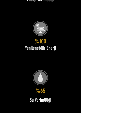
Enerji Verimliliği
%100
Yenilenebilir Enerji
%65
Su Verimliliği