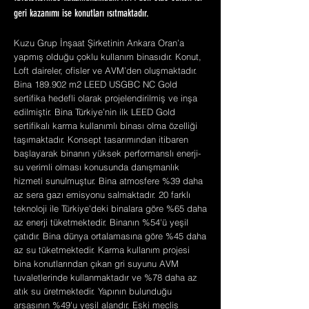
geri kazanımı ise konutları ısıtmaktadır.
Kuzu Grup İnşaat Şirketinin Ankara Oran’a
yapmış olduğu çoklu kullanım binasıdır. Konut,
Loft daireler, ofisler ve AVM’den oluşmaktadır.
Bina 189.902 m2 LEED USGBC NC Gold
sertifika hedefli olarak projelendirilmiş ve inşa
edilmiştir. Bina Türkiye’nin ilk LEED Gold
sertifikalı karma kullanımlı binası olma özelliği
taşımaktadır. Konsept tasarımından itibaren
başlayarak binanın yüksek performanslı enerji-
su verimli olması konusunda danışmanlık
hizmeti sunulmuştur. Bina atmosfere %39 daha
az sera gazı emisyonu salmaktadır. 20 farklı
teknoloji ile Türkiye'deki binalara göre %65 daha
az enerji tüketmektedir. Binanın %54'ü yeşil
çatıdır. Bina dünya ortalamasına göre %45 daha
az su tüketmektedir. Karma kullanım projesi
bina konutlarından çıkan gri suyunu AVM
tuvaletlerinde kullanmaktadır ve %78 daha az
atık su üretmektedir. Yapının bulunduğu
arsasının %49'u yeşil alandır. Eski meclis