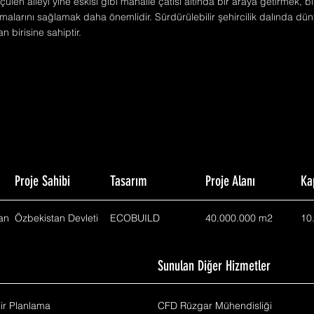
ülen aileyi yine eskisi gibi mahalle çatısı altında bir araya getirmek, bi
malarını sağlamak daha önemlidir. Sürdürülebilir şehircilik dalında d
n birisine sahiptir.
Proje Sahibi
Tasarım
Proje Alanı
Ka
an
Özbekistan Devleti
ECOBUILD
40.000.000 m2
10
m
Sunulan Diğer Hizmetler
hir Planlama
CFD Rüzgar Mühendisliği