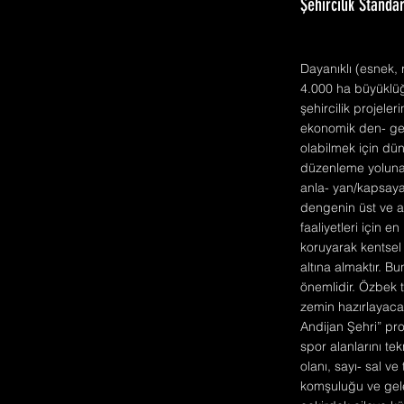
Şehircilik Standa
Dayanıklı (esnek, r
4.000 ha büyüklü
şehircilik projele
ekonomik den- gesi
olabilmek için dün
düzenleme yoluna 
anla- yan/kapsayan
dengenin üst ve a
faaliyetleri için 
koruyarak kentsel v
altına almaktır. B
önemlidir. Özbek 
zemin hazırlayacak
Andijan Şehri” pro
spor alanlarını t
olanı, sayı- sal v
komşuluğu ve gele