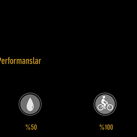
Performanslar
%50
%100