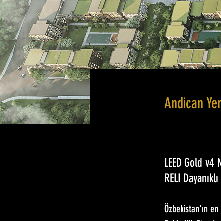
Andican Ye
LEED Gold v4 
RELI Dayanıklı 
Özbekistan'ın en 