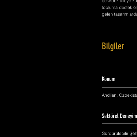
çekirdek aileye küç
topluma destek ol
gelen tasarımlarda
Bilgiler
Konum
Andijan, Özbekist
Sektörel Deneyi
Sürdürülebilir Şe