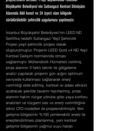
projelerinden birisidir. Proje kapsamında İstanbul
Büyükşehir Belediyesi'nin Sultangazi Kentsel Dönüşüm
Alanında 860 konut ve 24 işyeri olan bölgede
sürüdürülebilir şehircilik uygulaması yapılmıştır.
İstanbul Büyükşehir Belediyesi'nin LEED ND
Sertifika hedefli Sultangazi Yeşil Şehircilik
Projesi yeşil şehircilik projesi olarak
oluşturulmuştur. Projenin LEED Gold v4 ND Yeşil
Kentsel Gelişim normlarında olması
sağlanmıştır. Mühendislik Hizmetleri verilmiş,
proje alanının 3 farklı teknik ile gölgeleme
analizi yapılarak projenin gün ışığını optimum
seviyede kullanması sağlanarak enerji
verimliliği elde edilmiş, kentsel ısı adası etkisini
azaltacak şekilde tasarım hazırlanmış, proje
alanının hakim rüzgar yönüne göre yaya konforu
analizleri ve rüzgarın ses ve enerji verimliliğine
etkisi CFD modelleri ile projelendirilmiştir. Yeni
gelişme bölgesinin %100 yenilenebilir enerji ile
enerjilendirilmesi planlanmış, yeni kentsel
gelişme bölgesinin yağmur suyu hasatı