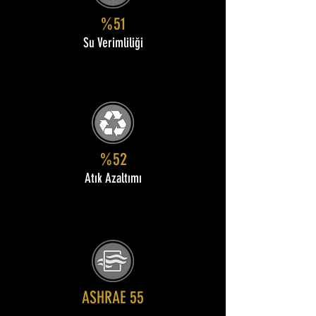
%51
Su Verimliliği
%52
Atık Azaltımı
ASHRAE 55