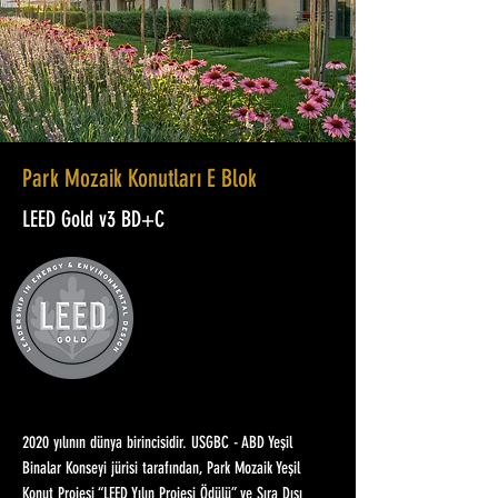
Park Mozaik Konutları E Blok
LEED Gold v3 BD+C
2020 yılının dünya birincisidir. USGBC - ABD Yeşil
Binalar Konseyi jürisi tarafından, Park Mozaik Yeşil
Konut Projesi “LEED Yılın Projesi Ödülü” ve Sıra Dışı