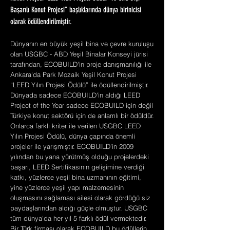
Başarılı Konut Projesi" başlıklarında dünya birinicisi
olarak ödüllendirilmiştir.
Dünyanın en büyük yeşil bina ve çevre kuruluşu
olan USGBC - ABD Yeşil Binalar Konseyi jürisi
tarafından, ECOBUILD'in proje danışmanılığı ile
Ankara'da Park Mozaik Yeşil Konut Projesi
“LEED Yılın Projesi Ödülü” ile ödüllendirilmiştir.
Dünyada sadece ECOBUILD'in aldığı LEED
Project of the Year sadece ECOBUILD için değil
Türkiye konut sektörü için de anlamlı bir ödüldür.
Onlarca farklı kriter ile verilen USGBC LEED
Yılın Projesi Ödülü, dünya çapında önemli
projeler ile yarışmıştır. ECOBUILD’in 2009
yılından bu yana yürütmüş olduğu projelerdeki
başarı, LEED Sertifikasının gelişimine verdiği
katkı, yüzlerce yeşil bina uzmanının eğitimi,
yine yüzlerce yeşil yapı malzemesinin
oluşmasını sağlaması ailesi olarak gördüğü siz
paydaşlarından aldığı güçle olmuştur. USGBC
tüm dünya'da her yıl 5 farklı ödül vermektedir.
Bir Türk firması olarak ECOBUILD bu ödüllerin