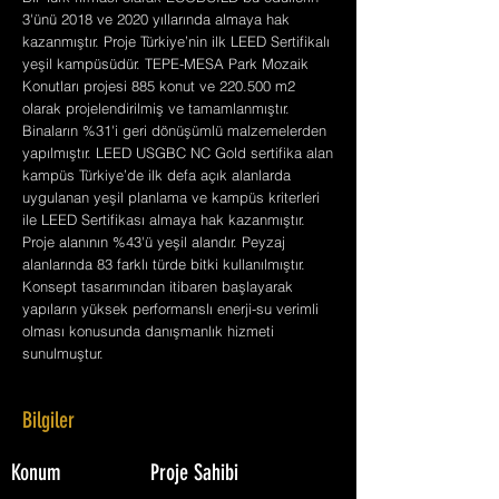
3'ünü 2018 ve 2020 yıllarında almaya hak
kazanmıştır. Proje Türkiye’nin ilk LEED Sertifikalı
yeşil kampüsüdür. TEPE-MESA Park Mozaik
Konutları projesi 885 konut ve 220.500 m2
olarak projelendirilmiş ve tamamlanmıştır.
Binaların %31'i geri dönüşümlü malzemelerden
yapılmıştır. LEED USGBC NC Gold sertifika alan
kampüs Türkiye’de ilk defa açık alanlarda
uygulanan yeşil planlama ve kampüs kriterleri
ile LEED Sertifikası almaya hak kazanmıştır.
Proje alanının %43'ü yeşil alandır. Peyzaj
alanlarında 83 farklı türde bitki kullanılmıştır.
Konsept tasarımından itibaren başlayarak
yapıların yüksek performanslı enerji-su verimli
olması konusunda danışmanlık hizmeti
sunulmuştur.
Bilgiler
Konum
Proje Sahibi