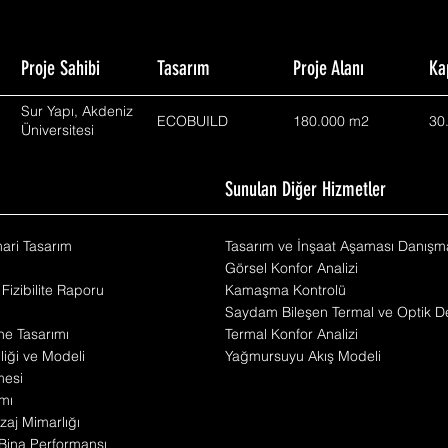
Proje Sahibi
Tasarım
Proje Alanı
Ka
Sur Yapı, Akdeniz
ECOBUILD
180.000 m2
30
Üniversitesi
m
Sunulan Diğer Hizmetler
mari Tasarım
Tasarım ve İnşaat Aşaması Danışma
Görsel Konfor Analizi
 Fizibilite Raporu
Kamaşma Kontrolü
Saydam Bileşen Termal ve Optik De
he Tasarımı
Termal Konfor Analizi
iliği ve Modeli
Yağmursuyu Akış Modeli
mesi
mı
zaj Mimarlığı
Bina Performansı