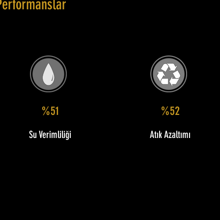
Performanslar
%51
%52
Su Verimliliği
Atık Azaltımı