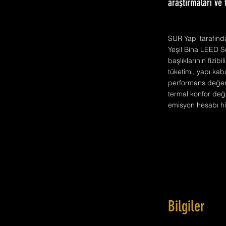
araştırmaları ve f
SUR Yapı tarafında
Yeşil Bina LEED Se
başlıklarının fizib
tüketimi, yapı ka
performans değerle
termal konfor değe
emisyon hesabı hiz
Bilgiler