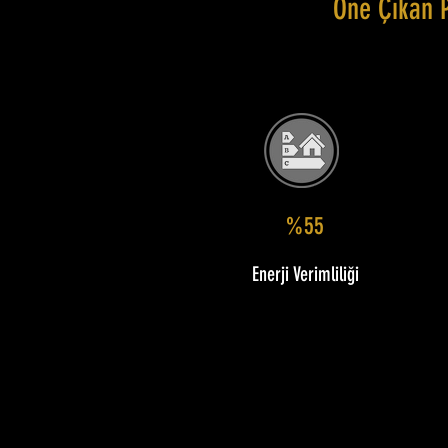
Öne Çıkan 
%55
Enerji Verimliliği