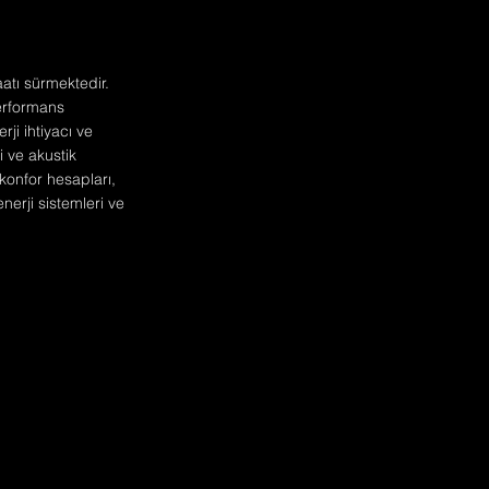
atı sürmektedir.
performans
rji ihtiyacı ve
 ve akustik
konfor hesapları,
nerji sistemleri ve