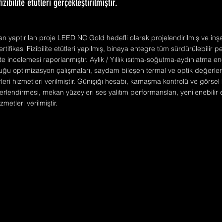
izibilite etütleri gerçekleştirilmiştir.
n yaptırılan proje LEED NC Gold hedefli olarak projelendirilmiş ve inşa
rtifikası Fizibilite etütleri yapılmış, binaya entegre tüm sürdürülebilir 
ilite incelemesi raporlanmıştır. Aylık / Yıllık ısıtma-soğutma-aydınlatma ene
buğu optimizasyon çalışmaları, saydam bileşen termal ve optik değerleri
ri hizmetleri verilmiştir. Günışığı hesabı, kamaşma kontrolü ve görsel 
rlendirmesi, mekan yüzeyleri ses yalıtım performansları, yenilenebilir e
metleri verilmiştir.