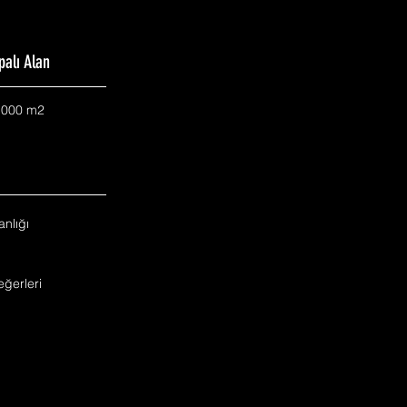
palı Alan
.000 m2
nlığı
ğerleri