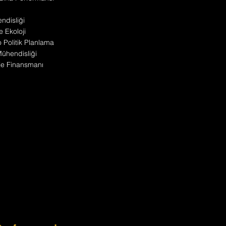
disliği
e Ekoloji
Politik Planlama
 Mühendisliği
oje Finansmanı