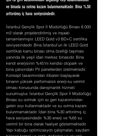
için ısı geri kazanımından sağladığı ısıyı kullanmaktadır
ve binada su ısıtma kazanı bulunmamaktadır. Bina %30
arttırılmış iç hava seviyesindedir.
İstanbul Gençlik Spor İl Müdürlüğü Binası 8.000
m2 olarak projelendirilmiş ve inşaatı
tamamlanmıştır. LEED Gold v3 BD+C sertifika
seviyesindedir. Bina İstanbul’un ilk LEED Gold
sertifikalı kamu binası olma özelliği taşıması
yanında ilk yeşil idari merkez binasıdır. Bina
kendi enerjisinin %45'ini kendisi otopark ve
bina çatısındaki PV panellerden üretmektedir.
Konsept tasarımından itibaren başlayarak
binanın yüksek performanslı enerji-su verimli
olması konusunda danışmanlık hizmeti
sunulmuştur. İstanbul Gençlik Spor İl Müdürlüğü
Binası su ısıtmak için ısı geri kazanımından
gelen ısıyı kullanmaktadır ve su ısıtma kazanı
bulunmamaktadır. İdari bina %30 arttırılmış iç
hava seviyesindedir. %30 enerji ve %65 su
verimli bir bina olarak faaliyet göstermektedir.
Yapı kabuğu optimizasyon çalışmaları, saydam