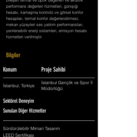
bileşen termal ve optik değerleri ve akustik
performans değerleri hizmetleri, günışığı
hesabı, kamaşma kontrolü ve görsel konfor
hesapları, termal konfor değerlendirmesi,
mekan yüzeyleri ses yalıtım performansları,
yenilenebilir enerji sistemleri, emisyon hesabı
hizmetleri verilmiştir.
Bilgiler
Konum
Proje Sahibi
İstanbul Gençlik ve Spor İl
İstanbul, Türkiye
Müdürlüğü
Sektörel Deneyim
Sunulan Diğer Hizmetler
Sürdürülebilir Mimari Tasarım
LEED Sertifikası