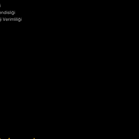
i
disliği
 Verimliliği