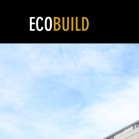
ECO
BUILD