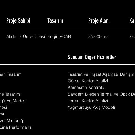
Proje Sahibi
Tasarım
Proje Alanı
Ka
Akdeniz Üniversitesi
Engin ACAR
35.000 m2
24
m
Sunulan Diğer Hizmetler
mari Tasarım
Tasarım ve İnşaat Aşaması Danışma
Görsel Konfor Analizi
Kamaşma Kontrolü
he Tasarımı
Saydam Bileşen Termal ve Optik De
iliği ve Modeli
Termal Konfor Analizi
mesi
Yağmursuyu Akış Modeli
mı
zaj Mimarlığı
Bina Performansı