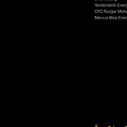
Yenilenebilir Enerj
CFD Rüzgar Mühen
Mevcut Bina Enerji