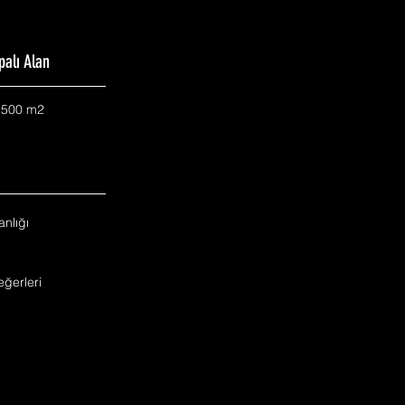
palı Alan
.500 m2
nlığı
ğerleri