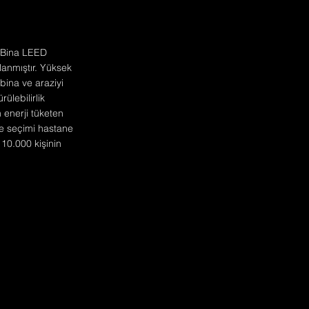
r. Bina LEED
anmıştır. Yüksek
 bina ve araziyi
ülebilirlik
 enerji tüketen
me seçimi hastane
 10.000 kişinin