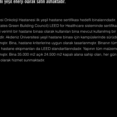
ı yeşil enerji olarak satın almaktadır.
si Onkoloji Hastanesi ilk yeşil hastane sertifikası hedefli binalarındadı
tes Green Building Council) LEED for Healthcare sisteminde sertifikal
i verimli bir hastane binası olarak kullanılan bina mevcut kullanılmış bir
r. Akdeniz Üniversitesi yeşil hastane binası için kampüslerinde sürüdür
ştır. Bina, hastane kriterlerine uygun olarak tasarlanmıştır. Binanın tüm
a hastane ekipmanları da LEED standartlarındadır. Yapının tüm malze
lmıştır. Bina 35.000 m2 açık 24.500 m2 kapalı alana sahip olan, her gün
ı olarak hizmet sunmaktadır.