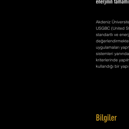
enerjinin tamamın
Akdeniz Üniversite
USGBC (United Sta
standartlı ve enerj
değerlendirmektedi
uygulamaları yapmı
sistemleri yanınd
kriterlerinde yapı
kullandığı bir yap
Bilgiler