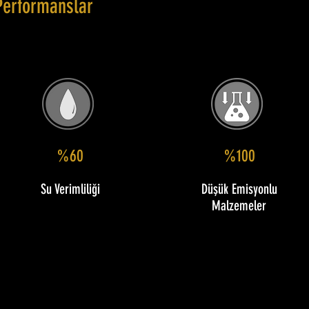
Performanslar
%60
%100
Su Verimliliği
Düşük Emisyonlu
Malzemeler