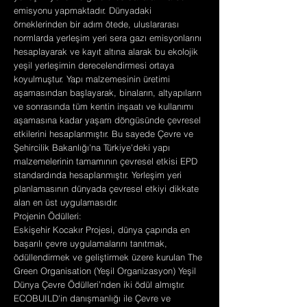
emisyonu yapmaktadır. Dünyadaki
örneklerinden bir adım ötede, uluslararası
normlarda yerleşim yeri sera gazı emisyonlarını
hesaplayarak ve kayıt altına alarak bu ekolojik
yeşil yerleşimin derecelendirmesi ortaya
koyulmuştur. Yapı malzemesinin üretimi
aşamasından başlayarak, binaların, altyapıların
ve sonrasında tüm kentin inşaatı ve kullanımı
aşamasına kadar yaşam döngüsünde çevresel
etkilerini hesaplanmıştır. Bu sayede Çevre ve
Şehircilik Bakanlığı'na Türkiye'deki yapı
malzemelerinin tamamının çevresel etkisi EPD
standardında hesaplanmıştır. Yerleşim yeri
planlamasının dünyada çevresel etkiyi dikkate
alan en üst uygulamasıdır.
Projenin Ödülleri:
Eskişehir Kocakır Projesi, dünya çapında en
başarılı çevre uygulamalarını tanıtmak,
ödüllendirmek ve geliştirmek üzere kurulan The
Green Organisation (Yeşil Organizasyon) Yeşil
Dünya Çevre Ödülleri’nden iki ödül almıştır.
ECOBUILD'in danışmanlığı ile Çevre ve