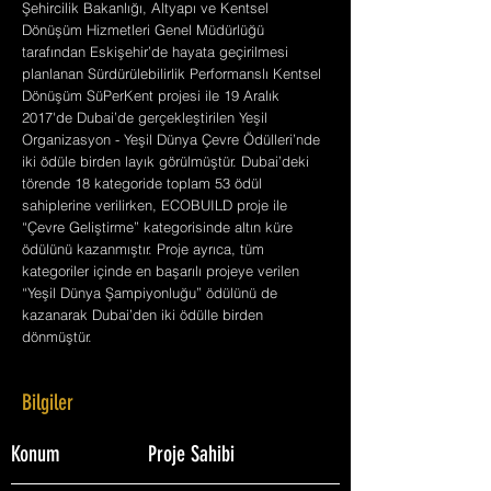
Şehircilik Bakanlığı, Altyapı ve Kentsel
Dönüşüm Hizmetleri Genel Müdürlüğü
tarafından Eskişehir’de hayata geçirilmesi
planlanan Sürdürülebilirlik Performanslı Kentsel
Dönüşüm SüPerKent projesi ile 19 Aralık
2017'de Dubai’de gerçekleştirilen Yeşil
Organizasyon - Yeşil Dünya Çevre Ödülleri’nde
iki ödüle birden layık görülmüştür. Dubai’deki
törende 18 kategoride toplam 53 ödül
sahiplerine verilirken, ECOBUILD proje ile
“Çevre Geliştirme” kategorisinde altın küre
ödülünü kazanmıştır. Proje ayrıca, tüm
kategoriler içinde en başarılı projeye verilen
“Yeşil Dünya Şampiyonluğu” ödülünü de
kazanarak Dubai’den iki ödülle birden
dönmüştür.
Bilgiler
Konum
Proje Sahibi