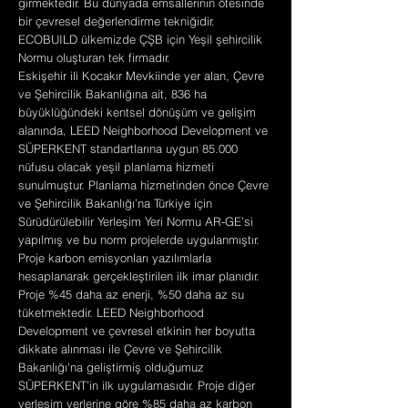
girmektedir. Bu dünyada emsallerinin ötesinde
bir çevresel değerlendirme tekniğidir.
ECOBUILD ülkemizde ÇŞB için Yeşil şehircilik
Normu oluşturan tek firmadır.
Eskişehir ili Kocakır Mevkiinde yer alan, Çevre
ve Şehircilik Bakanlığına ait, 836 ha
büyüklüğündeki kentsel dönüşüm ve gelişim
alanında, LEED Neighborhood Development ve
SÜPERKENT standartlarına uygun 85.000
nüfusu olacak yeşil planlama hizmeti
sunulmuştur. Planlama hizmetinden önce Çevre
ve Şehircilik Bakanlığı’na Türkiye için
Sürüdürülebilir Yerleşim Yeri Normu AR-GE’si
yapılmış ve bu norm projelerde uygulanmıştır.
Proje karbon emisyonları yazılımlarla
hesaplanarak gerçekleştirilen ilk imar planıdır.
Proje %45 daha az enerji, %50 daha az su
tüketmektedir. LEED Neighborhood
Development ve çevresel etkinin her boyutta
dikkate alınması ile Çevre ve Şehircilik
Bakanlığı'na geliştirmiş olduğumuz
SÜPERKENT’in ilk uygulamasıdır. Proje diğer
yerleşim yerlerine göre %85 daha az karbon