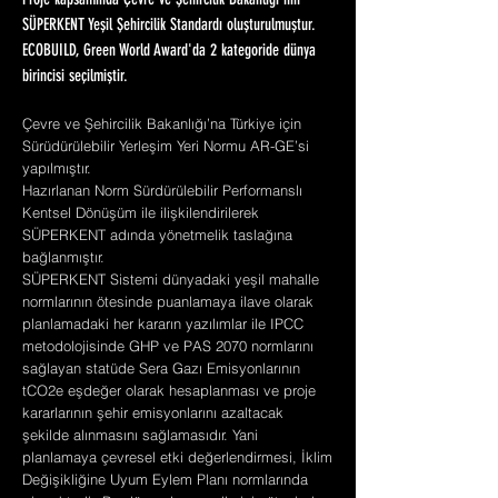
Proje kapsamında Çevre ve Şehircilik Bakanlığı'nın
SÜPERKENT Yeşil Şehircilik Standardı oluşturulmuştur.
ECOBUILD, Green World Award'da 2 kategoride dünya
birincisi seçilmiştir.
Çevre ve Şehircilik Bakanlığı’na Türkiye için
Sürüdürülebilir Yerleşim Yeri Normu AR-GE’si
yapılmıştır.
Hazırlanan Norm Sürdürülebilir Performanslı
Kentsel Dönüşüm ile ilişkilendirilerek
SÜPERKENT adında yönetmelik taslağına
bağlanmıştır.
SÜPERKENT Sistemi dünyadaki yeşil mahalle
normlarının ötesinde puanlamaya ilave olarak
planlamadaki her kararın yazılımlar ile IPCC
metodolojisinde GHP ve PAS 2070 normlarını
sağlayan statüde Sera Gazı Emisyonlarının
tCO2e eşdeğer olarak hesaplanması ve proje
kararlarının şehir emisyonlarını azaltacak
şekilde alınmasını sağlamasıdır. Yani
planlamaya çevresel etki değerlendirmesi, İklim
Değişikliğine Uyum Eylem Planı normlarında