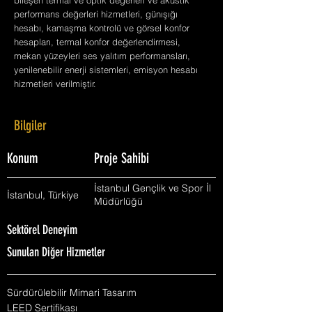
bileşen termal ve optik değerleri ve akustik
performans değerleri hizmetleri, günışığı
hesabı, kamaşma kontrolü ve görsel konfor
hesapları, termal konfor değerlendirmesi,
mekan yüzeyleri ses yalıtım performansları,
yenilenebilir enerji sistemleri, emisyon hesabı
hizmetleri verilmiştir.
Bilgiler
Konum
Proje Sahibi
İstanbul Gençlik ve Spor İl
İstanbul, Türkiye
Müdürlüğü
Sektörel Deneyim
Sunulan Diğer Hizmetler
Sürdürülebilir Mimari Tasarım
LEED Sertifikası