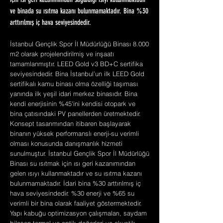
için ısı geri kazanımından sağladığı ısıyı kullanmaktadır
ve binada su ısıtma kazanı bulunmamaktadır. Bina %30
arttırılmış iç hava seviyesindedir.
İstanbul Gençlik Spor İl Müdürlüğü Binası 8.000
m2 olarak projelendirilmiş ve inşaatı
tamamlanmıştır. LEED Gold v3 BD+C sertifika
seviyesindedir. Bina İstanbul’un ilk LEED Gold
sertifikalı kamu binası olma özelliği taşıması
yanında ilk yeşil idari merkez binasıdır. Bina
kendi enerjisinin %45'ini kendisi otopark ve
bina çatısındaki PV panellerden üretmektedir.
Konsept tasarımından itibaren başlayarak
binanın yüksek performanslı enerji-su verimli
olması konusunda danışmanlık hizmeti
sunulmuştur. İstanbul Gençlik Spor İl Müdürlüğü
Binası su ısıtmak için ısı geri kazanımından
gelen ısıyı kullanmaktadır ve su ısıtma kazanı
bulunmamaktadır. İdari bina %30 arttırılmış iç
hava seviyesindedir. %30 enerji ve %65 su
verimli bir bina olarak faaliyet göstermektedir.
Yapı kabuğu optimizasyon çalışmaları, saydam