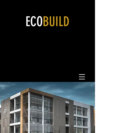
ECO
BUILD