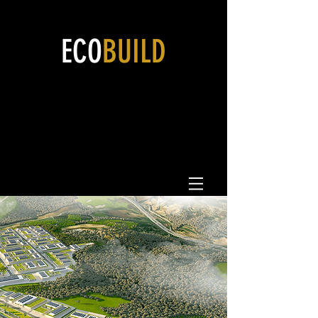
ECO
BUILD