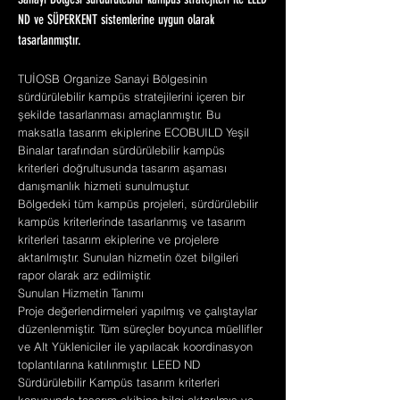
Sanayi Bölgesi sürdürülebilir kampüs stratejileri ile LEED
ND ve SÜPERKENT sistemlerine uygun olarak
tasarlanmıştır.
TUİOSB Organize Sanayi Bölgesinin
sürdürülebilir kampüs stratejilerini içeren bir
şekilde tasarlanması amaçlanmıştır. Bu
maksatla tasarım ekiplerine ECOBUILD Yeşil
Binalar tarafından sürdürülebilir kampüs
kriterleri doğrultusunda tasarım aşaması
danışmanlık hizmeti sunulmuştur.
Bölgedeki tüm kampüs projeleri, sürdürülebilir
kampüs kriterlerinde tasarlanmış ve tasarım
kriterleri tasarım ekiplerine ve projelere
aktarılmıştır. Sunulan hizmetin özet bilgileri
rapor olarak arz edilmiştir.
Sunulan Hizmetin Tanımı
Proje değerlendirmeleri yapılmış ve çalıştaylar
düzenlenmiştir. Tüm süreçler boyunca müellifler
ve Alt Yükleniciler ile yapılacak koordinasyon
toplantılarına katılınmıştır. LEED ND
Sürdürülebilir Kampüs tasarım kriterleri