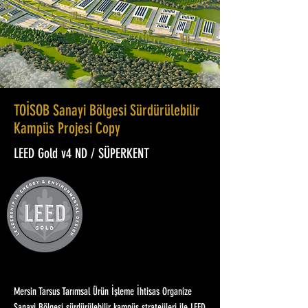
TOİSOB Sanayi Bölgesi Sürdürülebilir
Kampüs Projesi Copy
LEED Gold v4 ND / SÜPERKENT
Mersin Tarsus Tarımsal Ürün İşleme İhtisas Organize