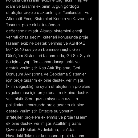
konusunda tasarım ekibine bilgi aktarılmış ve
idare ve tasarım ekibinin uygun gördüğü
stratejiler projelere aktarılmıştır. Yenilenebilir ve
Alternatif Enerji Sistemleri Konum ve Kavramsal
Tasarımı proje ekibi tarafından
değerlendirilmiştir. Altyapı sistemleri enerji
verimli cihaz seçimi kriterleri konusunda proje
tasarım ekibine destek verilmiş ve ASHRAE
90.1 2010
seviyeleri benimsenmiştir. Geri
Dönüşüm Sistemleri tasarımında, Gri Su, Siyah
Su için altyapı firmalarına danışmanlık ve
destek verilmiştir. Katı Atık Toplama, Geri
Dönüşüm Ayrıştırma Ve Depolama Sistemleri
için proje tasarım ekibine destek verilmiştir.
İklim değişikliğine uyum stratejilerinin projelere
uygulanması için proje tasarım ekibine destek
verilmiştir. Sera gazı emisyonları azaltım
politikaları konusunda proje tasarım ekibine
destek verilmiştir. Entegre su yönetimi
stratejileri projelere eklenmiş ve proje tasarım
ekibine destek verilmiştir. Azaltılmış Saha
Çevresel Etkileri: Aydınlatma, Isı Adası,
Havadaki Toksinler konusunda proje tasarım