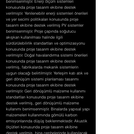
benimsenmiştir. Enerji ölçüm sistemleri
konusunda proje tasarım ekibine destek
verilmiştir. Yenilenebilir enerji sistemleri önerileri
ve yer secimi politikaları konusunda proje
tasarım ekibine destek verilmiş PV sistemler
benimsenmiştir. Proje çapında soğutucu
akışkan kullanılması halinde ilgili
sürdürülebilirlik standartları ve optimizasyonu
konusunda proje tasarım ekibine destek
verilmiştir. Doğal havalandırma sistemi önerileri
konusunda proje tasarım ekibine destek
verilmiş, fabrikalarda mekanik sistemlerin
uygun olacağı belirtilmiştir. Yerleşim katı atık ve
geri dönüşüm sistemi planlaması tasarımı
konusunda proje tasarım ekibine destek
verilmiştir. Geri dönüşümlü malzeme kullanımı
standartları konusunda proje tasarım ekibine
destek verilmiş, geri dönüşümlü malzeme
kullanımı benimsenmiştir. Binalarda yapısal yapı
malzemeleri kullanımında gömülü karbon
emisyonlarında düşüş beklenmektedir. Akustik
ölçütleri konusunda proje tasarım ekibine
destek verilmiş, bina cephelerinde kullanılacak