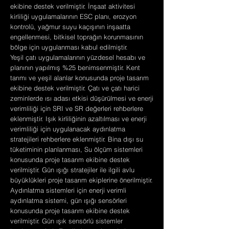
ekibine destek verilmiştir. İnşaat aktivitesi
kirliliği uygulamalarının ESC planı, erozyon
kontrolü, yağmur suyu kaçışının inşaatta
engellenmesi, bitkisel toprağın korunmasının
bölge için uygulanması kabul edilmiştir.
Yeşil çatı uygulamalarının yüzdesel hesabı ve
planının yapılmış %25 benimsenmiştir. Kent
tarımı ve yeşil alanlar konusunda proje tasarım
ekibine destek verilmiştir. Çatı ve çatı harici
zeminlerde ısı adası etkisi düşürülmesi ve enerji
verimliliği için SRI ve SR değerleri rehberlere
eklenmiştir. Işık kirliliğinin azaltılması ve enerji
verimliliği için uygulanacak aydınlatma
stratejileri rehberlere eklenmiştir. Bina dışı su
tüketiminin planlanması, Su ölçüm sistemleri
konusunda proje tasarım ekibine destek
verilmiştir. Gün ışığı stratejiler ile ilgili avlu
büyüklükleri proje tasarım ekiplerine önerilmiştir.
Aydınlatma sistemleri için enerji verimli
aydınlatma sistemi, gün ışığı sensörleri
konusunda proje tasarım ekibine destek
verilmiştir. Gün ışık sensörlü sistemler