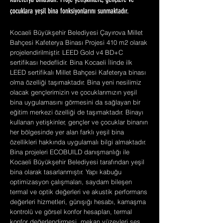
Kafeterya binasıdır. Proje yetişkinlere, gençlere ve
çocuklara yeşil bina fonksiyonlarını sunmaktadır.
Kocaeli Büyükşehir Belediyesi Çayırova Millet
Bahçesi Kafeterya Binası Projesi 410 m2 olarak
projelendirilmiştir. LEED Gold v4 BD+C
sertifikası hedeflidir. Bina Kocaeli İlinde ilk
LEED sertifikalı Millet Bahçesi Kafeterya binası
olma özelliği taşımaktadır. Bina yeni nesilimiz
olacak gençlerimizin ve çocuklarımızın yeşil
bina uygulamasını görmesini da sağlayan bir
eğitim merkezi özelliği de taşımaktadır. Binayı
kullanan yetişkinler, gençler ve çocuklar binanın
her bölgesinde yer alan farklı yeşil bina
özellikleri hakkında uygulamalı bilgi almaktadır.
Bina projeleri ECOBUILD danışmanlığı ile
Kocaeli Büyükşehir Belediyesi tarafından yeşil
bina olarak tasarlanmıştır. Yapı kabuğu
optimizasyon çalışmaları, saydam bileşen
termal ve optik değerleri ve akustik performans
değerleri hizmetleri, günışığı hesabı, kamaşma
kontrolü ve görsel konfor hesapları, termal
konfor değerlendirmesi, mekan yüzeyleri ses