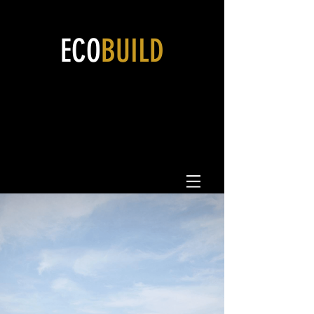
ECO
BUILD