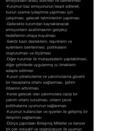
emisyonların analiz edilmesi ve belirlenmesi
-Kurumun baz emisyonunun tespit edilerek,
bunun üzerine iyileştirme yapılması için
çalışılması, gelecek tahminlerinin yapılması
-Gelecekte kurumdan kaynaklanacak
emisyonların azaltılmasının gerçekçi
hedeflerinin ortaya koyulması
-Sektör bazlı desteklerin, teşviklerin ve
eylemlerin belirlenmesi, politikaların
oluşturulması ve ölçülmesi
-Diğer kurumlar ile mukayeselerin yapılabilmesi,
diğer şehirlerde uygulanmış iyi örneklerin
adapte edilmesi
-Kurum yöneticilerine ve yatırımcılarına güvenli
bir hesaplama ortamı sağlanması, şehrin
itibarının arttırılması
-Kente gelecek olan yatırımcılara cazip bir
yatırım ortamı sunulması, onların çevre
politikalarına uyumunun sağlanması
-Kurumun kullanıcıları ve işyerleri ile gelişmiş bir
iletişimin sağlanması
-Dünya çapındaki Birleşmiş Milletler ve benzer
bir çok inisiyatif ve organizasyon ile uyumun