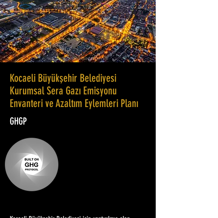
Kocaeli Büyükşehir Belediyesi
Kurumsal Sera Gazı Emisyonu
Envanteri ve Azaltım Eylemleri Planı
GHGP