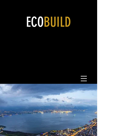
ECO
BUILD