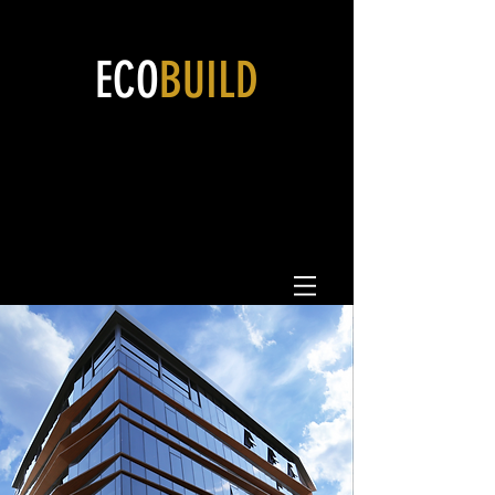
ECO
BUILD