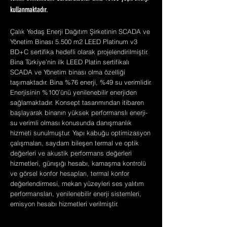
kullanmaktadır.
Çalık Yedaş Enerji Dağıtım Şirketinin SCADA ve
Yönetim Binası 5.500 m2 LEED Platinum v3
BD+C sertifika hedefli olarak projelendirilmiştir.
Bina Türkiye’nin ilk LEED Platin sertifikalı
SCADA ve Yönetim binası olma özelliği
taşımaktadır. Bina %76 enerji, %49 su verimlidir.
Enerjisinin %100’ünü yenilenebilir enerjiden
sağlamaktadır. Konsept tasarımından itibaren
başlayarak binanın yüksek performanslı enerji-
su verimli olması konusunda danışmanlık
hizmeti sunulmuştur. Yapı kabuğu optimizasyon
çalışmaları, saydam bileşen termal ve optik
değerleri ve akustik performans değerleri
hizmetleri, günışığı hesabı, kamaşma kontrolü
ve görsel konfor hesapları, termal konfor
değerlendirmesi, mekan yüzeyleri ses yalıtım
performansları, yenilenebilir enerji sistemleri,
emisyon hesabı hizmetleri verilmiştir.