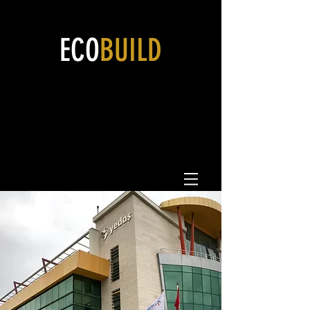
ECO
BUILD