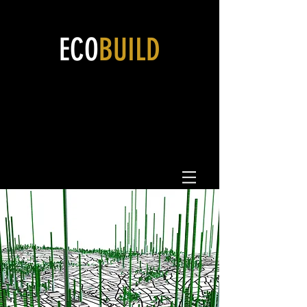
ECO
BUILD