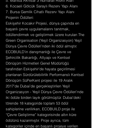
5. Manisa Akhisar 3 Numaralı Riskli Alan
6. Kocaeli Gölcük Saraylı Rezerv Yapı Alanı
7. Bursa Gemlik Cihatlı Rezerv Yapı Alanı
Projenin Ödülleri:
Eskişehir Kocakır Projesi, dünya çapında en
başarılı çevre uygulamalarını tanıtmak,
ödüllendirmek ve geliştirmek üzere kurulan The
Green Organisation (Yeşil Organizasyon) Yeşil
Dünya Çevre Ödülleri’nden iki ödül almıştır.
ECOBUILD'in danışmanlığı ile Çevre ve
Şehircilik Bakanlığı, Altyapı ve Kentsel
Dönüşüm Hizmetleri Genel Müdürlüğü
tarafından Eskişehir’de hayata geçirilmesi
planlanan Sürdürülebilirlik Performanslı Kentsel
Dönüşüm SüPerKent projesi ile 19 Aralık
2017'de Dubai’de gerçekleştirilen Yeşil
Organizasyon - Yeşil Dünya Çevre Ödülleri’nde
iki ödüle birden layık görülmüştür. Dubai’deki
törende 18 kategoride toplam 53 ödül
sahiplerine verilirken, ECOBUILD proje ile
“Çevre Geliştirme” kategorisinde altın küre
ödülünü kazanmıştır. Proje ayrıca, tüm
kategoriler içinde en başarılı projeye verilen