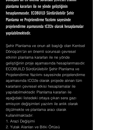
Dönüşüm'ün en önemli sorunsalı çevresel etkinin
planlama kararları ile ne yönde geliştiğinin
hesaplanmasıdır. ECOBUILD Sürdürülebilir Şehir
Planlama ve Projelendirme Yazılımı sayesinde
projelendirme aşamasında tCO2e olarak hesaplamalar
yapılabilmektedir.
Şehir Planlama ve onun alt başlığı olan Kentsel
Dönüşüm'ün en önemli sorunsalı çevresel
etkinin planlama kararları ile ne yönde
geliştiğinin proje aşamasında hesaplanmasıdır.
ECOBUILD Sürdürülebilir Şehir Planlama ve
Projelendirme Yazılımı sayesinde projelendirme
aşamasında tCO2e olarak projede alınan tüm
kararların çevresel etkisi hesaplamalar ile
yapılabilmektedir. Planlama kararları ile
aşağıdaki listedeki ortaya çıkan sera gazı
emisyon değişimleri yazılım ile anlık olarak
ölçülmekte ve planlama aracı olarak
kullanılmaktadır:
1. Arazi Değişimi
2. Yutak Alanları ve Bitki Örtüsü