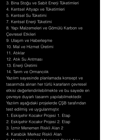
3. Bina Stoğu ve Sabit Enerji Tüketimleri
4. Kentsel Altyapı ve Tüketimleri
5. Kentsel Su Tüketimi
7. Kentsel Enerji Tüketimi
8. Yapı Malzemeleri ve Gömülü Karbon ve
Çevresel Etkileri
9. Ulaşım ve Haberleşme
10. Mal ve Hizmet Üretimi
11. Atıklar
12. Atık Su Arıtması
13. Enerji Üretimi
14. Tarım ve Ormancılık
Yazılım sayesinde planlamada konsept ve
tasarımda alınan her türlü kararların çevresel
etkisi değerlendirilebilmekte ve bu sayede en
çevreye duyarlı tasarım yapılabilmektedir.
Yazılım aşağıdaki projelerde ÇŞB tarafından
test edilmiş ve uygulanmıştır.
1. Eskişehir Kocakır Projesi 1. Etap
2. Eskişehir Kocakır Projesi 2. Etap
3. İzmir Menemen Riskli Alan 2
4. Karabük Merkez Riskli Alan