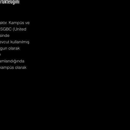
likteliğini
caktır. Kampüs ve
ı USGBC (United
esinde
evcut kullanılmış
ygun olarak
D
amamlandığında
r kampüs olarak