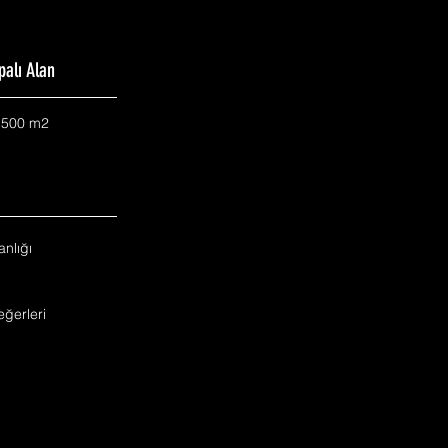
palı Alan
.500 m2
nlığı
ğerleri