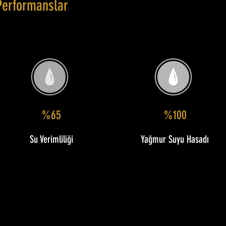
Performanslar
%65
%100
Su Verimliliği
Yağmur Suyu Hasadı