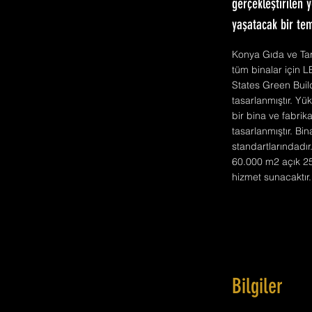
gerçekleştirilen y
yaşatacak bir te
Konya Gıda ve Tarı
tüm binalar için L
States Green Buil
tasarlanmıştır. Yük
bir bina ve fabrik
tasarlanmıştır. Bi
standartlarındadır
60.000 m2 açık 25
hizmet sunacaktır.
Bilgiler