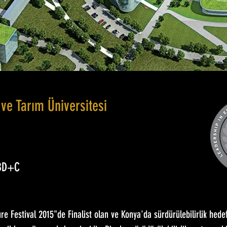
ve Tarım Üniversitesi
 BD+C
re Festival 2015"de Finalist olan ve Konya'da sürdürülebilirlik hedefl