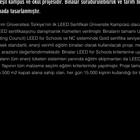
eşil kampüs ve okul projesidir. Binalar sürüdürülebilirlik ve tarım bir
mada tasarlanmıştır.
m Üniversitesi Türkiye’nin ilk LEED Sertifikalı Üniversite Kampüsü ola
EED sertifikasyonu danışmanlık hizmetleri verilmiştir. Binaların tamam
ding Council) LEED for Schools ve NC sisteminde Gold sertifika seviy
sek standartlı, enerji verimli eğitim binaları olarak kullanılacak proje, m
a arazisini değerlendirmektedir. Binalar LEED for Schools kriterlerine u
naların tüm enerji tüketen sistemleri yanında eğitim ekipmanları da LEE
. Yapının tüm malzeme seçimi eğitim kriterlerinde yapılmıştır. Proje t
.500 m2 kapalı alana sahip olan, her gün 15.000 kişinin kullandığı bi