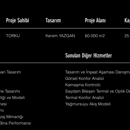
Proje Sahibi
Tasarım
Proje Alanı
Ka
TORKU
Kerem YAZGAN
60.000 m2
25
m
Sunulan Diğer Hizmetler
mari Tasarım
Tasarım ve İnşaat Aşaması Danışma
Görsel Konfor Analizi
Kamaşma Kontrolü
he Tasarımı
Saydam Bileşen Termal ve Optik De
iliği ve Modeli
Termal Konfor Analizi
mesi
Yağmursuyu Akış Modeli
mı
zaj Mimarlığı
Bina Performansı