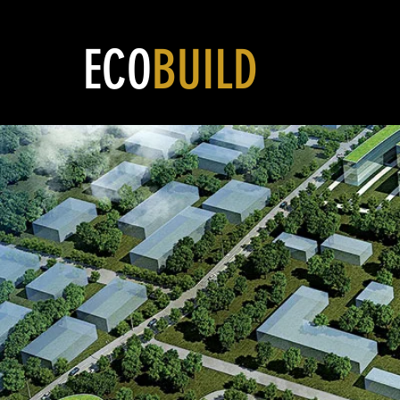
ECO
BUILD