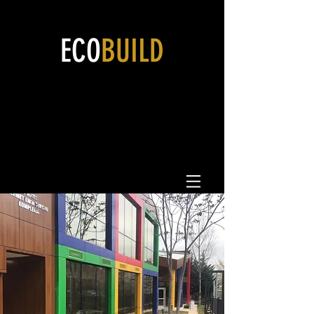
ECO
BUILD