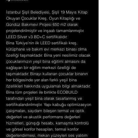
İstanbul Şişli Belediyesi, Şişli 19 Mayıs Kitap
Okuyan Çocuklar Kreş, Oyun Kitaplığı ve
Gündüz Bakımevi Projesi 650 m2 olarak
projelendirilmiştir ve inşaatı tamamlanmıştır.
LEED Silver v3 BD+C sertifikalıdır.
Bina Türkiye’nin ilk LEED sertifikalı kreş,
kütüphane ve bakım evi merkezi binası olma
özelliği taşımaktadır. Bina yeni nesilimiz olacak
çocuklarımızın yeşil bina eğitimi almasını da
sağlayan bir eğitim merkezi özelliği de
taşımaktadır. Binayı kullanan çocuklar binanın
her bölgesinde yer alan farklı yeşil bina
özellikleri hakkında uygulamalı bilgi almaktadır.
Bina tüm projeleri ile birlikte ECOBUILD
tarafından yeşil bina olarak tasarlanmış ve
sertifikalandırılmıştır. Yapı kabuğu optimizasyon
çalışmaları, saydam bileşen termal ve optik
değerleri ve akustik performans değerleri
hizmetleri, günışığı hesabı, kamaşma kontrolü
ve görsel konfor hesapları, termal konfor
değerlendirmesi, mekan yüzeyleri ses yalıtım