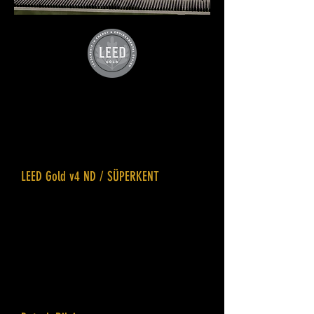
Konya Büyükşehir Yeni Motorlu Sanayi
Bölgesi Yeşil Kentsel Dönüşüm
SÜPERKENT Projesi
LEED Gold v4 ND / SÜPERKENT
Konya Büyükşehir Belediyesi'nin en
önemli sürdürülebilir şehircilik ve kentsel
dönüşüm projelerinden birisidir.
Türkiye’nin ikinci Sürdürülebilirlik
Performanslı Sanayi Bölgesi Kentsel
Dönüşüm Projesi SÜPERKENT Konya'da
yapılmıştır.