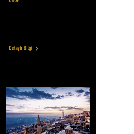
GHGP
Dünya Bankası, İller Bankası, MARSU
için yapılmış olan Entegre kentsel Su
Yönetim Planı Türkiye'de yapılmış olan ve
uluslararası geçerliliği olan en kapsamlı
kent ölçeğindeki çalışmadır.
Detaylı Bilgi