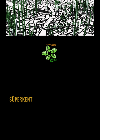
ECOPLAN Sürdürülebilir Şehir Planlama
ve Projelendirme Yazılımı
SÜPERKENT
Şehir Planlama ve onun alt başlığı olan
Kentsel Dönüşüm'ün en önemli sorunsalı
çevresel etkinin planlama kararları ile ne
yönde geliştiğinin hesaplanmasıdır.
ECOBUILD Sürdürülebilir Şehir