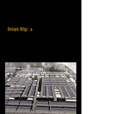
Planlama ve Projelendirme Yazılımı
sayesinde projelendirme aşamasında
tCO2e olarak hesaplamalar
yapılabilmektedir.
Detaylı Bilgi