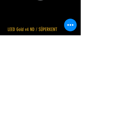
İstanbul Sultangazi Sürdürülebilir
Şehircilik Projesi
LEED Gold v4 ND / SÜPERKENT
İstanbul'un en önemli sürdürülebilir
şehircilik projelerinden birisidir. Proje
kapsamında İstanbul Büyükşehir
Belediyesi'nin Sultangazi Kentsel
Dönüşüm Alanında 860 konut ve 24
işyeri olan bölgede sürüdürülebilir
şehircilik uygulaması yapılmıştır.
Detaylı Bilgi