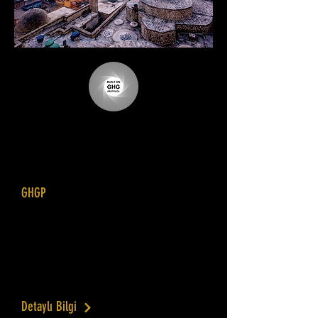
Mardin Entegre Kentsel Su Yönetim
Planı
GHGP
Dünya Bankası, İller Bankası, MARSU
için yapılmış olan Entegre kentsel Su
Yönetim Planı Türkiye'de yapılmış olan ve
uluslararası geçerliliği olan en kapsamlı
kent ölçeğindeki çalışmadır.
Detaylı Bilgi