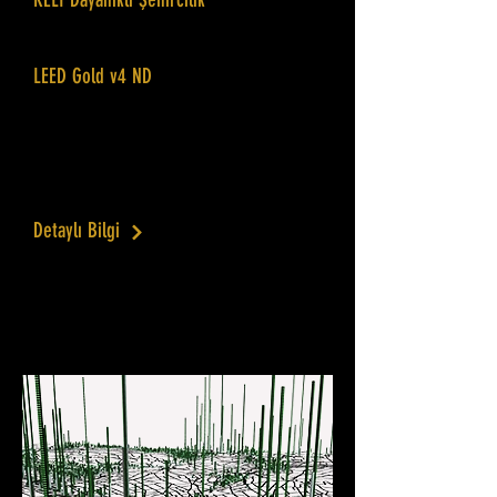
RELI Dayanıklı Şehircilik
Andican Yeni Yaşam Alanı
LEED Gold v4 ND
Özbekistan'ın en büyük sürdürülebilir
şehircilik projesidir. Proje kapsamında
Dayanıklı ve Yeşil Şehircilik Standardı
oluşturulmuştur.
Detaylı Bilgi