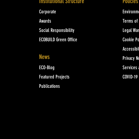
Institutional Structure
Policies
Corporate
Environme
Awards
Terms of
Social Responsibility
Legal Wa
ECOBUILD Green Office
Cookie Po
Accessibil
News
Privacy N
ECO-Blog
Services 
Featured Projects
COVID-19
Publications