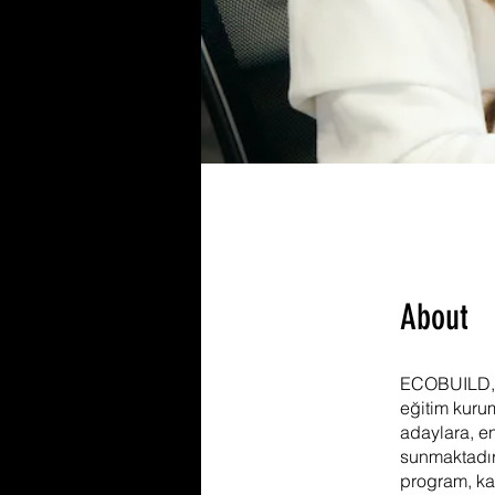
About
ECOBUILD, a
eğitim kurum
adaylara, en
sunmaktadır
program, ka