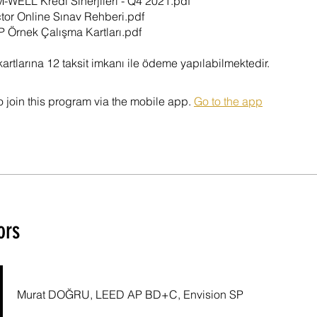
WELL Kredi Sinerjileri - Q4 2021.pdf
ctor Online Sınav Rehberi.pdf
 Örnek Çalışma Kartları.pdf
kartlarına 12 taksit imkanı ile ödeme yapılabilmektedir.
 join this program via the mobile app.
Go to the app
ors
Murat DOĞRU, LEED AP BD+C, Envision SP