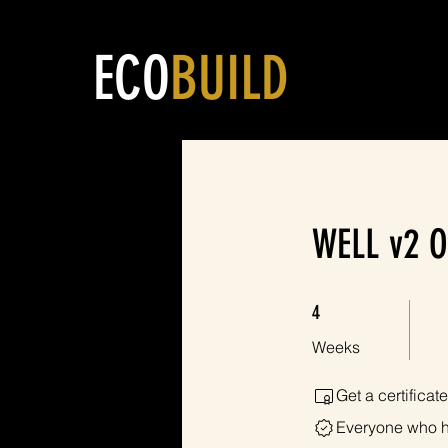
ECO
BUILD
WELL v2 O
4 Weeks
4
Weeks
Get a certifica
Everyone who ha