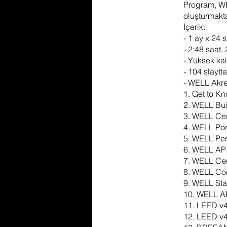
Program, WE
oluşturmakta
İçerik:
- 1 ay x 24 
- 2:48 saat,
- Yüksek kal
- 104 slaytt
- WELL Akred
1. Get to 
2. WELL Bui
3. WELL Cer
4. WELL Por
5. WELL Per
6. WELL AP
7. WELL Cer
8. WELL Cor
9. WELL Sta
10. WELL AP
11. LEED v4
12. LEED v4