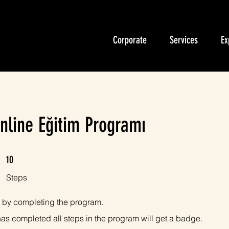
Corporate
Services
Ex
nline Eğitim Programı
10 Steps
10
Steps
te by completing the program.
s completed all steps in the program will get a badge.