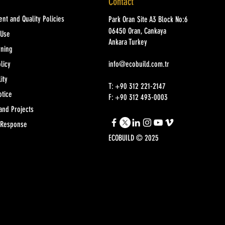
Contact
nt and Quality Policies
Park Oran Site A3 Block No:6
06450 Oran, Cankaya
 Use
Ankara Turkey
rning
licy
info@ecobuild.com.tr
ity
T: +90 312 221-2147
otice
F: +90 312 493-0003
and Projects
 Response
ECOBUILD © 2025