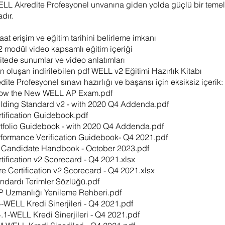
LL Akredite Profesyonel unvanına giden yolda güçlü bir temel
dır.
saat erişim ve eğitim tarihini belirleme imkanı
 2 modül video kapsamlı eğitim içeriği
itede sunumlar ve video anlatımları
an oluşan indirilebilen pdf WELL v2 Eğitimi Hazırlık Kitabı
ite Profesyonel sınavı hazırlığı ve başarısı için eksiksiz içerik:
Know the New WELL AP Exam.pdf
lding Standard v2 - with 2020 Q4 Addenda.pdf
tification Guidebook.pdf
tfolio Guidebook - with 2020 Q4 Addenda.pdf
formance Verification Guidebook- Q4 2021.pdf
 Candidate Handbook - October 2023.pdf
tification v2 Scorecard - Q4 2021.xlsx
e Certification v2 Scorecard - Q4 2021.xlsx
ndardı Terimler Sözlüğü.pdf
 Uzmanlığı Yenileme Rehberi.pdf
-WELL Kredi Sinerjileri - Q4 2021.pdf
.1-WELL Kredi Sinerjileri - Q4 2021.pdf