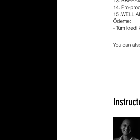
13. BREEAM-
14. Pro-pro
15 .WELL AP
Ödeme:
- Tüm kredi 
You can also
Instruct