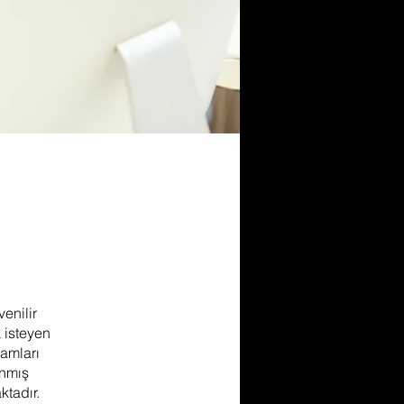
enilir
 isteyen
ramları
anmış
ktadır.